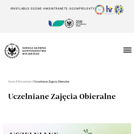
IRK
SYLABUS SGGW
E-HMS
INTRANET
E-SGGW
PROJEKTY
/
/
Home
Aktualności
Uczelniane Zajęcia Obieralne
Uczelniane Zajęcia Obieralne