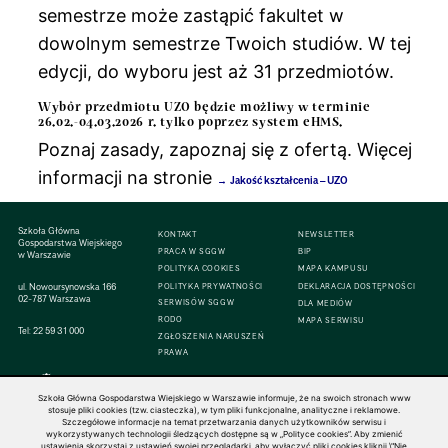
semestrze może zastąpić fakultet w
dowolnym semestrze Twoich studiów. W tej
edycji, do wyboru jest aż 31 przedmiotów.
Wybór przedmiotu UZO będzie możliwy w terminie
26.02.-04.03.2026 r. tylko poprzez system eHMS.
Poznaj zasady, zapoznaj się z ofertą. Więcej
informacji na stronie
Jakość kształcenia – UZO
Szkoła Główna
KONTAKT
NEWSLETTER
Gospodarstwa Wiejskiego
PRACA W SGGW
BIP
w Warszawie
POLITYKA COOKIES
MAPA KAMPUSU
ul. Nowoursynowska 166
POLITYKA PRYWATNOŚCI
DEKLARACJA DOSTĘPNOŚCI
02-787 Warszawa
SERWISÓW SGGW
DLA MEDIÓW
RODO
MAPA SERWISU
Tel:
22 59 31 000
ZGŁOSZENIA NARUSZEŃ
PRAWA
Szkoła Główna Gospodarstwa Wiejskiego w Warszawie informuje, że na swoich stronach www
stosuje pliki cookies (tzw. ciasteczka), w tym pliki funkcjonalne, analityczne i reklamowe.
Szczegółowe informacje na temat przetwarzania danych użytkowników serwisu i
© 1816–2026 SGGW — ALL RIGHTS RESERVED
wykorzystywanych technologii śledzących dostępne są w „Polityce cookies”. Aby zmienić
ustawienia skorzystaj z ustawień swojej przeglądarki, aby wyłączyć pliki cookies kliknij \"Nie