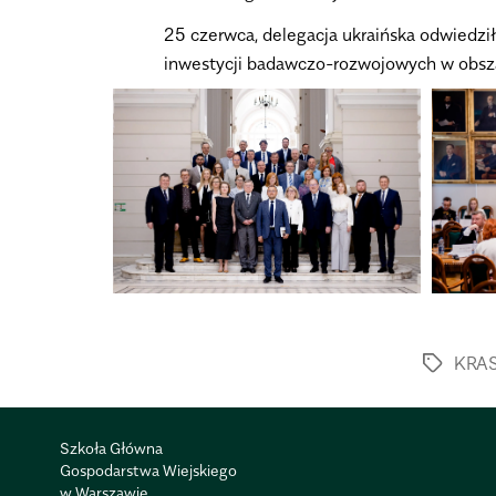
25 czerwca, delegacja ukraińska odwiedz
inwestycji badawczo-rozwojowych w obsza
KRA
Szkoła Główna
Gospodarstwa Wiejskiego
w Warszawie