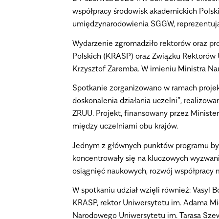
współpracy środowisk akademickich Polski 
umiędzynarodowienia SGGW, reprezentując
Wydarzenie zgromadziło rektorów oraz pror
Polskich (KRASP) oraz Związku Rektorów Uc
Krzysztof Zaremba. W imieniu Ministra Na
Spotkanie zorganizowano w ramach projektu
doskonalenia działania uczelni”, realizo
ZRUU. Projekt, finansowany przez Ministe
między uczelniami obu krajów.
Jednym z głównych punktów programu była
koncentrowały się na kluczowych wyzwani
osiągnięć naukowych, rozwój współpracy m
W spotkaniu udział wzięli również: Vasyl
KRASP, rektor Uniwersytetu im. Adama Mic
Narodowego Uniwersytetu im. Tarasa Sze