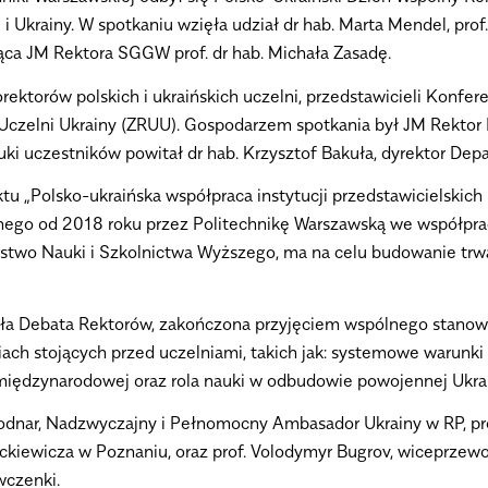
i Ukrainy. W spotkaniu wzięła udział dr hab. Marta Mendel, prof
a JM Rektora SGGW prof. dr hab. Michała Zasadę.
ektorów polskich i ukraińskich uczelni, przedstawicieli Konfe
zelni Ukrainy (ZRUU). Gospodarzem spotkania był JM Rektor Poli
uki uczestników powitał dr hab. Krzysztof Bakuła, dyrektor D
 „Polsko-ukraińska współpraca instytucji przedstawicielskich 
wanego od 2018 roku przez Politechnikę Warszawską we współpra
rstwo Nauki i Szkolnictwa Wyższego, ma na celu budowanie trwa
 Debata Rektorów, zakończona przyjęciem wspólnego stanowis
ach stojących przed uczelniami, takich jak: systemowe warunk
iędzynarodowej oraz rola nauki w odbudowie powojennej Ukrain
 Bodnar, Nadzwyczajny i Pełnomocny Ambasador Ukrainy w RP, p
kiewicza w Poznaniu, oraz prof. Volodymyr Bugrov, wiceprzewo
wczenki.