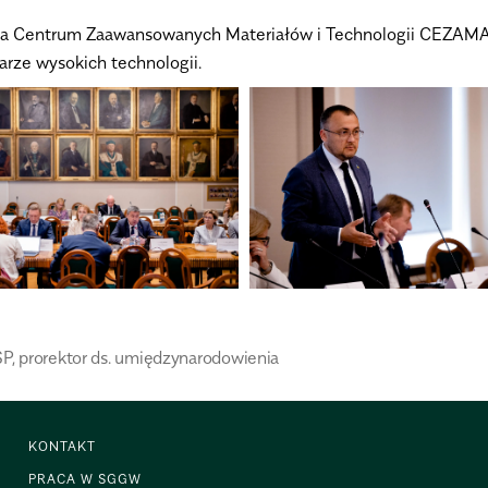
iła Centrum Zaawansowanych Materiałów i Technologii CEZAMA
rze wysokich technologii.
SP
,
prorektor ds. umiędzynarodowienia
KONTAKT
PRACA W SGGW