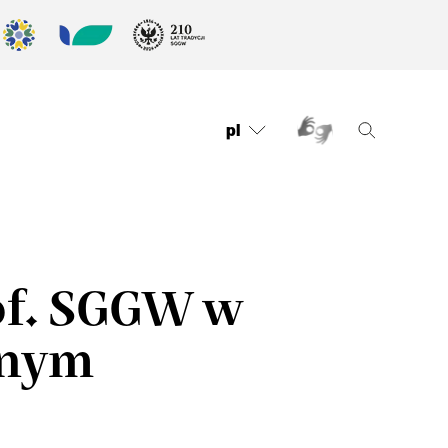
pl
of. SGGW w
lnym