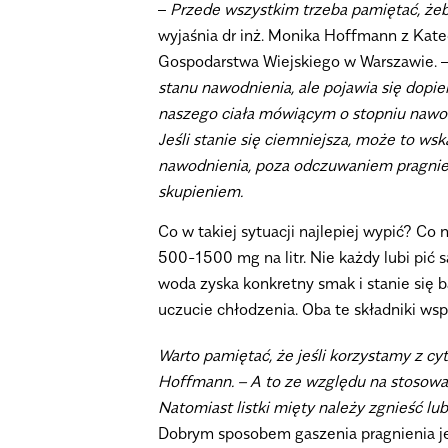
–
Przede wszystkim trzeba pamiętać, żeby
wyjaśnia
dr inż. Monika Hoffmann
z Kate
Gospodarstwa Wiejskiego w Warszawie. 
stanu nawodnienia, ale pojawia się dopi
naszego ciała mówiącym o stopniu nawodn
Jeśli stanie się ciemniejsza, może to w
nawodnienia, poza odczuwaniem pragnieni
skupieniem.
Co w takiej sytuacji najlepiej wypić? Co
500-1500 mg na litr. Nie każdy lubi pić
woda zyska konkretny smak i stanie się b
uczucie chłodzenia. Oba te składniki ws
Warto pamiętać, że jeśli korzystamy z cy
Hoffmann. – A to ze względu na stosowan
Natomiast listki mięty należy zgnieść lub
Dobrym sposobem gaszenia pragnienia jes