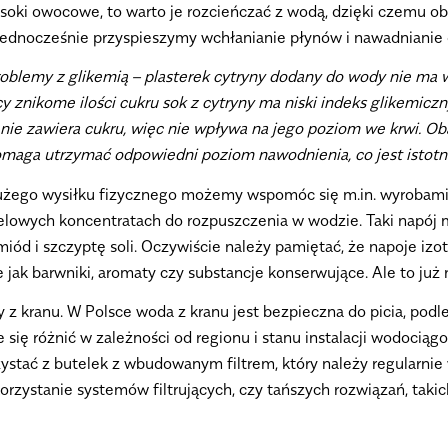
 soki owocowe, to warto je rozcieńczać z wodą, dzięki czemu o
jednocześnie przyspieszymy wchłanianie płynów i nawadnianie
oblemy z glikemią –
plasterek cytryny dodany do wody nie ma 
y znikome ilości cukru sok z cytryny ma niski indeks glikemicz
ie zawiera cukru, więc nie wpływa na jego poziom we krwi. Oba
omaga utrzymać odpowiedni poziom nawodnienia, co jest istotne 
użego wysiłku fizycznego możemy wspomóc się m.in. wyrobam
żelowych koncentratach do rozpuszczenia w wodzie. Taki napój
iód i szczyptę soli. Oczywiście należy pamiętać, że napoje izo
jak barwniki, aromaty czy substancje konserwujące. Ale to już ni
 z kranu. W Polsce woda z kranu jest bezpieczna do picia, podl
e się różnić w zależności od regionu i stanu instalacji wodocią
stać z butelek z wbudowanym filtrem, który należy regularnie w
stanie systemów filtrujących, czy tańszych rozwiązań, takich 