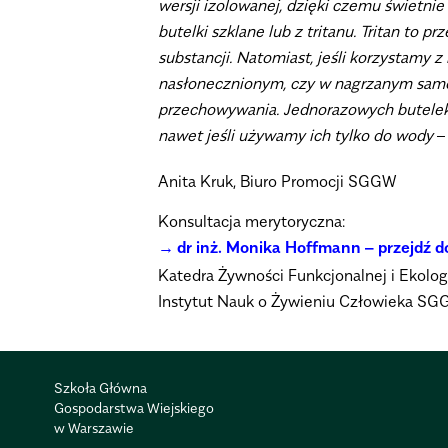
wersji izolowanej, dzięki czemu świetnie
butelki szklane lub z tritanu. Tritan to
substancji. Natomiast, jeśli korzystamy
nasłonecznionym, czy w nagrzanym samoc
przechowywania. Jednorazowych butelek n
nawet jeśli używamy ich tylko do wody
–
Anita Kruk, Biuro Promocji SGGW
Konsultacja merytoryczna:
dr inż. Monika Hoffmann –
przejdź 
Katedra Żywności Funkcjonalnej i Ekolog
Instytut Nauk o Żywieniu Człowieka S
Szkoła Główna
Gospodarstwa Wiejskiego
w Warszawie