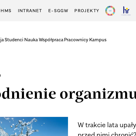
-HMS
INTRANET
E-SGGW
PROJEKTY
ja
Studenci
Nauka
Współpraca
Pracownicy
Kampus
u
odnienie organizm
W trakcie lata upały
przed nimi chronić