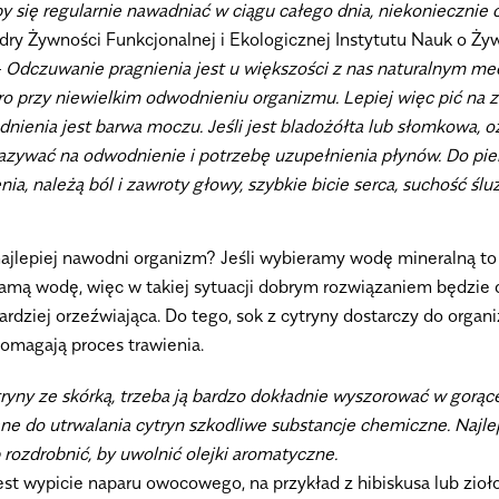
 się regularnie nawadniać w ciągu całego dnia, niekoniecznie 
dry Żywności Funkcjonalnej i Ekologicznej Instytutu Nauk o Ż
–
Odczuwanie pragnienia jest u większości z nas naturalnym m
ero przy niewielkim odwodnieniu organizmu. Lepiej więc pić na
ienia jest barwa moczu. Jeśli jest bladożółta lub słomkowa, 
skazywać na odwodnienie i potrzebę uzupełnienia płynów. Do p
a, należą ból i zawroty głowy, szybkie bicie serca, suchość śl
 najlepiej nawodni organizm? Jeśli wybieramy wodę mineralną to n
 samą wodę, więc w takiej sytuacji dobrym rozwiązaniem będzie 
ardziej orzeźwiająca. Do tego, sok z cytryny dostarczy do org
pomagają proces trawienia.
tryny ze skórką, trzeba ją bardzo dokładnie wyszorować w gorące
e do utrwalania cytryn szkodliwe substancje chemiczne. Najlep
 rozdrobnić, by uwolnić olejki aromatyczne.
t wypicie naparu owocowego, na przykład z hibiskusa lub zioł