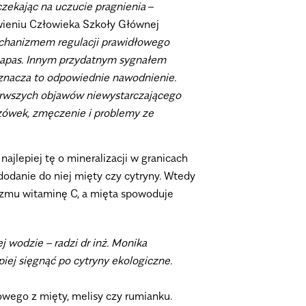
czekając na uczucie pragnienia
–
ywieniu Człowieka Szkoły Głównej
echanizmem regulacji prawidłowego
 zapas. Innym przydatnym sygnałem
oznacza to odpowiednie nawodnienie.
ierwszych objawów niewystarczającego
uzówek, zmęczenie i problemy ze
ajlepiej tę o mineralizacji w granicach
dodanie do niej mięty czy cytryny. Wtedy
anizmu witaminę C, a mięta spowoduje
j wodzie – radzi dr inż. Monika
iej sięgnąć po cytryny ekologiczne.
owego z mięty, melisy czy rumianku.