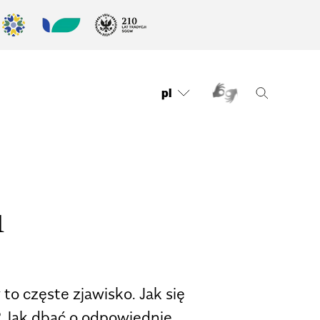
pl
u
 to częste zjawisko. Jak się
? Jak dbać o odpowiednie