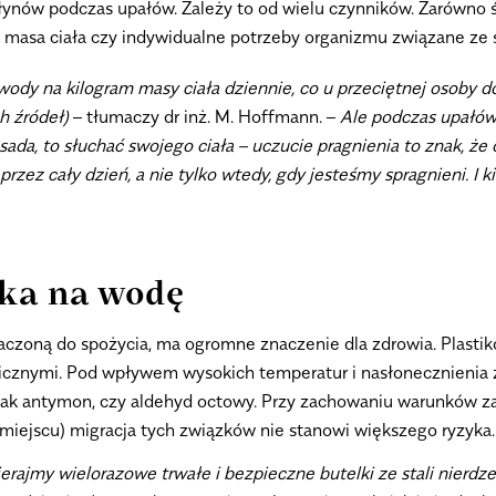
łynów podczas upałów. Zależy to od wielu czynników. Zarówno śr
a, masa ciała czy indywidualne potrzeby organizmu związane ze 
 wody na kilogram masy ciała dziennie, co u przeciętnej osoby 
h źródeł)
– tłumaczy dr inż. M. Hoffmann. –
Ale podczas upałów
a, to słuchać swojego ciała – uczucie pragnienia to znak, że 
 przez cały dzień, a nie tylko wtedy, gdy jesteśmy spragnieni. 
ka na wodę
oną do spożycia, ma ogromne znaczenie dla zdrowia. Plastiko
icznymi. Pod wpływem wysokich temperatur i nasłonecznienia 
ie jak antymon, czy aldehyd octowy. Przy zachowaniu warunków
 miejscu) migracja tych związków nie stanowi większego ryzyka.
rajmy wielorazowe trwałe i bezpieczne butelki ze stali nierdz