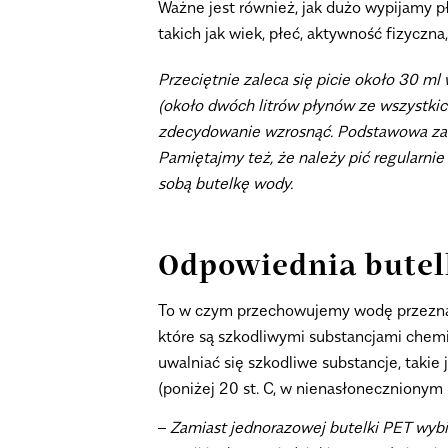
Ważne jest również, jak dużo wypijamy p
takich jak wiek, płeć, aktywność fizyczn
Przeciętnie zaleca się picie około 30 ml
(około dwóch litrów płynów ze wszystkic
zdecydowanie wzrosnąć. Podstawowa zasad
Pamiętajmy też, że należy pić regularnie
sobą butelkę wody.
Odpowiednia butel
To w czym przechowujemy wodę przeznacz
które są szkodliwymi substancjami chem
uwalniać się szkodliwe substancje, tak
(poniżej 20 st. C, w nienasłonecznionym
–
Zamiast jednorazowej butelki PET wybie