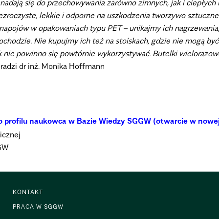
 nadają się do przechowywania zarówno zimnych, jak i ciepłych 
 przezroczyste, lekkie i odporne na uszkodzenia tworzywo sztucz
 z napojów w opakowaniach typu PET – unikajmy ich nagrzewania
hodzie. Nie kupujmy ich też na stoiskach, gdzie nie mogą by
ie powinno się powtórnie wykorzystywać. Butelki wielorazowe 
 radzi dr inż. Monika Hoffmann
do profilu naukowca w Bazie Wiedzy SGGW (otwarcie w nowej
icznej
GGW
KONTAKT
PRACA W SGGW