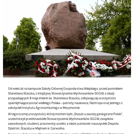
Od wielu lat na kampusie Szkoły Głównej Gospodarstwa Wiejskiego, przed pomnikiem
Stanisława Staszica, z inicjatywy Stowarzyszenia Wychowanków SGGW, z okazji
przypadających 8 maja imienin ks. Stanisława Staszica, odbywają się uroczystości
upamiętniające postać wielkiego Polaka – patrioty, naukowca, filantropa oraz jednego z
założycieli Instytutu Agronomicznego w Marymoncie.
W tegorocznej uroczystości, której mottem było „Staszic a zasoby geologiczne Polski”,
uczestniczyli przedstawiciele Stowarzyszenia Wychowanków SGGW, związków
zawodowych, studenci, pracownicy uczelni, a także uczniowie i nauczyciele Zespołu
Szkół im. Staszica w Miętnem k. Garwolina.