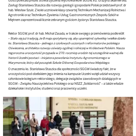
Gości powitała
prezes Stowarzyszenia Wychowanków SGGW, inż. Grażyna Skalmierska
.
Zasługi Stanisława Staszica dla rozwoju geologii i gospodarki Polski przedstawił
prof. dr
hab. Wiesław Szulc
. Z kolei uczniowie klasy czwartej Technikum Mechanizacji Rolnictwa i
Agrotroniki oraz Technikum Żywienia i Usług Gastronomicznych Zespołu Szkół w
Miętnem zaprezentowali licznie zebranym gościom życiorys Stanisława Staszica.
Rektor SGGW, prof. dr hab. Michał Zasada
, w trakcie swojego przemówienia podkreślił:
–
Stało się już tradycją, że 8 maja spotykamy się, aby upamiętnić sylwetkę i wielkie dzieło
ks. Stanisława Staszica – jednego z czołowych uczonych i reformatorów polskiego
Oświecenia, architekta rozwoju oświaty ogólnej i rolniczej w Królestwie Polskim. Nasza
tegoroczna uroczystość przypada w 270. rocznicę urodzin tej szczególnie ważnej dla
historii Uczelni postaci – inicjatora powołania Instytutu Agronomicznego w
Marymoncie, który dał początek Szkole Głównej Gospodarstwa Wiejskiego.
O znaczeniu ks. Stanisława Staszica dla społeczności SGGW świadczy fakt, że w
uroczystości pod obeliskiem jego imienia na kampusie Uczelni wzięli udział wszyscy
członkowie kolegium rektorskiego, delegacje związków zawodowych działających w
SGGW – Związku Nauczycielstwa Polskiego oraz NSZZ „Solidarność” – a także władze
dziekańskie i instytutów, studenci oraz pracownicy uczelni.