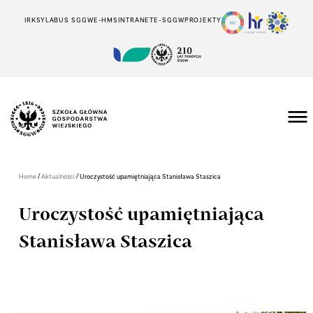
IRK
SYLABUS SGGW
E-HMS
INTRANET
E-SGGW
PROJEKTY
/
/
Home
Aktualności
Uroczystość upamiętniająca Stanisława Staszica
Uroczystość upamiętniająca
Stanisława Staszica