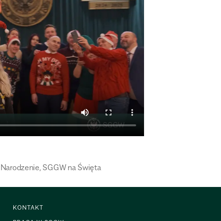
 Narodzenie
,
SGGW na Święta
KONTAKT