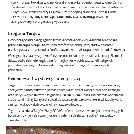
którym prezentował się Wydział Kadr i Funduszy Europejskich oraz Wydział Ochrony
Środowiska dla Dzielnicy Ursynów razem z Biurem Zarządzania Zasobami Ludzkimi i
UrsynLab – Przedsiębiorczy Ursynów. Cześć oficjalną zakończył Bartosz Korba,
Przewodniczący Rady Samorządu Studentów SGGW, dziękując wszystkim
zaangażowanym w organizację wydarzenia.
Program Targów
Odwiedzający mieli okazję zgłębić temat kariery akademickiej. Adrianna Niedzielska,
przewodnicząca Zarządu Rady Doktorantów, w prelekcji „Twój start w doktorat”
przekonywała, że to atrakcyjna ścieżka zawodowa, otwierająca drzwi do badań i rozwoju.
W programie znalazły się również dyskusje na temat przyszłości rynku pracy. Eksperci
debatowali o zielonej energii, transformacji rynku w dobie sztucznej inteligencji,
potrzebach przemysłu farmaceutycznego oraz kluczowych kompetencjach
przyszłości.
Renomowani wystawcy i oferty pracy
Targi zgromadziły ponad 50 renomowanych firm, w tym międzynarodowe koncerny
spożywcze, farmaceutyczne, przedsiębiorstwa z sektora rolnego, technologicznego
oraz instytucje państwowe. Od godziny 9:00 do 15:00 Arena Piłkarska była wypełniona
studentami, którzy korzystali z okazji do wstępnych rozmów o rekrutacji i zdobywania
cennych wskazówek dotyczących świata zawodowego.
Tegoroczna edycja Targów Pracy SGGW zarówno dla wystawców, jak i odwiedzających
była intensywnym, ale owocny czasem, pełen inspirujących spotkań i perspektyw
zawodowych.