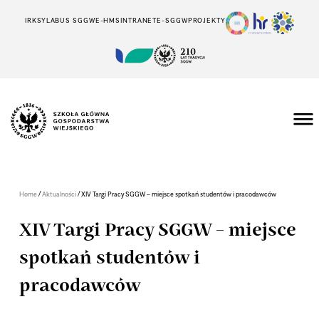
IRK
SYLABUS SGGW
E-HMS
INTRANET
E-SGGW
PROJEKTY
/
/
Home
Aktualności
XIV Targi Pracy SGGW – miejsce spotkań studentów i pracodawców
XIV Targi Pracy SGGW – miejsce
spotkań studentów i
pracodawców