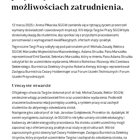
możliwościach zatrudnienia.
12 marca 2025 r. Arena Piłkarska SGGW zamieniła się w tętniącą życiem przestrzeń
wymiany doświadczeń i zawodowych inspiracji. XIV edycja Targów Pracy SGGW była
doskonałą okazją dla studentów, aby spotkać się z przyszłymi pracodawcami,
porozmawiać o wymaganiach kwalifikacyjnych, ofertach staży i praktyk.
Tegoroczne Targi Pracy odbyły się pod patronatem prof. Michała Zasady, Rektora
SGGW; Marszałka Województwa Mazowieckiego, Adama Struzika. Pana Marszałka
reprezentował Emil Sawicki, Sekretarz Marszałka, który w imieniu Pana Adama Struzika
odczytał list do uczestników wydarzenia; Ministra Rolnictwa i Rozwoju Wsi Czesława
Siekierskiego; Burmistrza Dzielnicy Ursynów Roberta Kempy, którego reprezentował
Zastępca Burmistrza Cezary Holdenmajer oraz
Forum Uczelni Technicznych i
Forum
Uczelni Przyrodniczych.
Uroczyste otwarcie
Oficjalnego otwarcia Targów dokonał prof. dr hab. Michał Zasada, Rektor SGGW,
serdecznie witając przedstawicieli firm oraz uczestników wydarzenia. Podkreślił
znaczenie budowania relacji pomiędzy uczelnią, a rynkiem pracy oraz zachęcił
studentów do aktywnego odwiedzania stoisk.
Następnie głos zabrał prof. dr hab. Jarosław Gołębiewski, Prorektor ds. dydaktyki. W
swoim wystąpieniu zaznaczył, że SGGW to nie tylko uznany ośrodek edukacyjny i
badawczy, ale także wiarygodny pracodawca. Na stoisku uczelni uczestnicy mogli
zapoznać się z ofertami pracy, praktyk oraz staży w jej strukturach. Wśród
zaproszonych gości obecny był Cezary Holdenmajer, Zastępca Burmistrza Dzielnicy
Ursynów, który przywitał uczestników Targów i zachęcał do odwidzenia stoiska, na