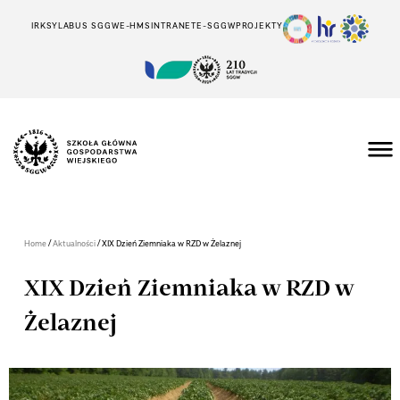
IRK
SYLABUS SGGW
E-HMS
INTRANET
E-SGGW
PROJEKTY
/
/
Home
Aktualności
XIX Dzień Ziemniaka w RZD w Żelaznej
XIX Dzień Ziemniaka w RZD w
Żelaznej