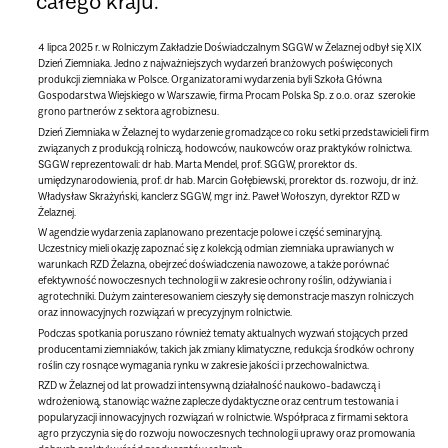
całego kraju.
4 lipca 2025 r. w Rolniczym Zakładzie Doświadczalnym SGGW w Żelaznej odbył się
XIX
Dzień Ziemniaka
. Jedno z najważniejszych wydarzeń branżowych poświęconych
produkcji ziemniaka w Polsce. Organizatorami wydarzenia byli Szkoła Główna
Gospodarstwa Wiejskiego w Warszawie, firma Procam Polska Sp. z o.o. oraz szerokie
grono partnerów z sektora agrobiznesu.
Dzień Ziemniaka w Żelaznej to wydarzenie gromadzące co roku setki przedstawicieli firm
związanych z produkcją rolniczą, hodowców, naukowców oraz praktyków rolnictwa.
SGGW reprezentowali: dr hab. Marta Mendel, prof. SGGW, prorektor ds.
umiędzynarodowienia, prof. dr hab. Marcin Gołębiewski, prorektor ds. rozwoju, dr inż.
Władysław Skrażyński, kanclerz SGGW, mgr inż. Paweł Wołoszyn, dyrektor RZD w
Żelaznej.
W agendzie wydarzenia zaplanowano prezentacje polowe i część seminaryjną.
Uczestnicy mieli okazję zapoznać się z kolekcją odmian ziemniaka uprawianych w
warunkach RZD Żelazna, obejrzeć doświadczenia nawozowe, a także porównać
efektywność nowoczesnych technologii w zakresie ochrony roślin, odżywiania i
agrotechniki. Dużym zainteresowaniem cieszyły się demonstracje maszyn rolniczych
oraz innowacyjnych rozwiązań w precyzyjnym rolnictwie.
Podczas spotkania poruszano również tematy aktualnych wyzwań stojących przed
producentami ziemniaków, takich jak zmiany klimatyczne, redukcja środków ochrony
roślin czy rosnące wymagania rynku w zakresie jakości i przechowalnictwa.
RZD w Żelaznej od lat prowadzi intensywną działalność naukowo-badawczą i
wdrożeniową, stanowiąc ważne zaplecze dydaktyczne oraz centrum testowania i
popularyzacji innowacyjnych rozwiązań w rolnictwie. Współpraca z firmami sektora
agro przyczynia się do rozwoju nowoczesnych technologii uprawy oraz promowania