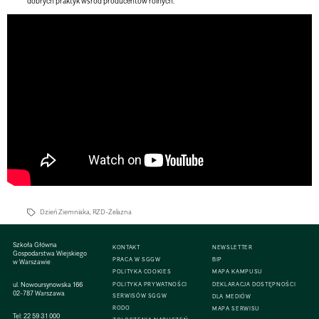
dobrych praktyk wśród producentów rolnych.
Dzień Ziemniaka
,
RZD-Żelazna
Szkoła Główna
KONTAKT
NEWSLETTER
Gospodarstwa Wiejskiego
PRACA W SGGW
BIP
w Warszawie
POLITYKA COOKIES
MAPA KAMPUSU
ul. Nowoursynowska 166
POLITYKA PRYWATNOŚCI
DEKLARACJA DOSTĘPNOŚCI
02-787 Warszawa
SERWISÓW SGGW
DLA MEDIÓW
RODO
MAPA SERWISU
Tel:
22 59 31 000