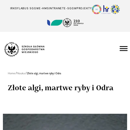
IRK
SYLABUS SGGW
E-HMS
INTRANET
E-SGGW
PROJEKTY
/
/
Home
Nauka
Złote algi, martwe ryby i Odra
Złote algi, martwe ryby i Odra