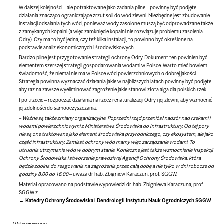
W dalszej kolejności – ale potraktowane jako zadania pilne – powinny być podjęte
działania znacząco ograniczające zrzut soli do wód zlewni. Niezbędne jest zbudowanie
instalacji odsalania tych wód, ponieważ wody zasolone muszą być odprowadzane także
z zamykanych kopalni (a więc zamknięcie kopalni nie rozwiązuje problemu zasolenia
Odry). Czy ma to być jedna, czy też kilka instalacji, to powinno być określone na
podstawie analiz ekonomicznych i środowiskowych.
Bardzo pilne jest przygotowanie strategii ochrony Odry. Dokument ten powinien być
elementem szerszej strategii gospodarowania wodami w Polsce. Warto mieć bowiem
świadomość, że niemal nie ma w Polsce wód powierzchniowych o dobrej jakości.
Strategia powinna wyznaczać działania jakie w najbliższych latach powinny być podjęte
aby raz na zawsze wyeliminować zagrożenie jakie stanowi złota alga dla polskich rzek.
I po trzecie – rozpocząć działania na rzecz renaturalizacji Odry i jej zlewni, aby wzmocnić
jej zdolności do samooczyszczania.
–
Ważne są także zmiany organizacyjne. Poprzedni rząd przeniósł nadzór nad rzekami i
wodami powierzchniowymi z Ministerstwa Środowiska do Infrastruktury. Od tej pory
nie są one traktowane jako element środowiska przyrodniczego, czy ekosystem, ale jako
część infrastruktury. Zamiast ochrony wód mamy więc zarządzanie wodami. To
utrudnia utrzymanie wód w dobrym stanie. Konieczne jest także wzmocnienie Inspekcji
Ochrony Środowiska i stworzenie prawdziwej Agencji Ochrony Środowiska, która
będzie zdolna do reagowania na zagrożenia przez całą dobę a nie tylko w dni robocze od
godziny 8.00 do 16.00
– uważa dr hab. Zbigniew Karaczun, prof. SGGW.
Materiał opracowano na podstawie wypowiedzi dr. hab. Zbigniewa Karaczuna, prof.
SGGW z
Katedry Ochrony Środowiska i Dendrologii Instytutu Nauk Ogrodniczych SGGW