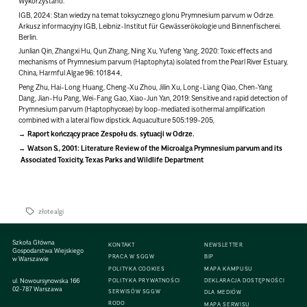
Wykorzystano:
IGB, 2024: Stan wiedzy na temat toksycznego glonu Prymnesium parvum w Odrze.
Arkusz informacyjny IGB, Leibniz-Institut für Gewässerökologie und Binnenfischerei.
Berlin.
Junlian Qin, Zhangxi Hu, Qun Zhang, Ning Xu, Yufeng Yang, 2020: Toxic effects and
mechanisms of Prymnesium parvum (Haptophyta) isolated from the Pearl River Estuary,
China, Harmful Algae 96: 101844,
Peng Zhu, Hai-Long Huang, Cheng-Xu Zhou, Jilin Xu, Long-Liang Qiao, Chen-Yang
Dang, Jian-Hu Pang, Wei-Fang Gao, Xiao-Jun Yan, 2019: Sensitive and rapid detection of
Prymnesium parvum (Haptophyceae) by loop-mediated isothermal amplification
combined with a lateral flow dipstick. Aquaculture 505:199-205,
Raport kończący prace Zespołu ds. sytuacji w Odrze.
Watson S., 2001: Literature Review of the Microalga Prymnesium parvum and its
Associated Toxicity, Texas Parks and Wildlife Department
złote algi
Szkoła Główna
KONTAKT
NEWSLETTER
Gospodarstwa Wiejskiego
PRACA W SGGW
BIP
w Warszawie
POLITYKA COOKIES
MAPA KAMPUSU
ul. Nowoursynowska 166
POLITYKA PRYWATNOŚCI
DEKLARACJA DOSTĘPNOŚCI
02-787 Warszawa
SERWISÓW SGGW
DLA MEDIÓW
RODO
MAPA SERWISU