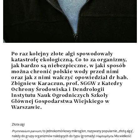
Po raz kolejny złote algi spowodowały
katastrofę ekologiczną. Co to za organizmy,
jak bardzo są niebezpieczne, w jaki sposób
można chronić polskie wody przed nimi
oraz jak z nimi walczyć opowiedział dr hab.
Zbigniew Karaczun, prof. SGGW z Katedry
Ochrony Środowiska i Dendrologii
Instytutu Nauk Ogrodniczych Szkoły
Głównej Gospodarstwa Wiejskiego w
Warszawie.
Złote algi
Prymnesium parvum
, to jednokomórkowy mikroglon, nazywany popularnie „złotą algą”,
należy do grupy organizmów należących do typu (gromady)
Haptophyta
. Ma wielkość