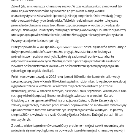
na sieci troficzne.
Zakwit (alg, sinic) oznacza ich masowy rozwój. W czasie zakwitu ilość glonów jest tak
duża, że jako zielone komórki są widoczne gołym okiem. Nadają wodzie
charakterystyczne zabarwienie i powodują silne jej zmętnienie. Odprowadzają (mogą
odprowadzać) toksyny do środowiska. Także ich rozkład ma charakter toksyczny i
prowadzi do obniżenia zawartości tlenu rozpuszczonego w wodzie prowadząc do
deficytu tlenowego. Towarzyszy temu pogorszenie jakości wody. Obumarłe organizmy,
unosząc się na powierzchni zbiornika, uniemożliwiają jego rekreacyjne wykorzystanie.
Przyczyna pojawienia się złotych alg
Brak jest pewności w jaki sposób
Prymnesium parvum
dostał się do wód zlewni Odry. Z
dużym prawdopodobieństwem można przyjąć, że został tu przeniesiony za
pośrednictwem ptaków wodnych. Szybko się zadomowił, ponieważ znalazł tu
odpowiednie warunki do życia. Według innych hipotez alga przedostała się do wód
zlewni za pośrednictwem człowieka – za pośrednictwem sprzętu pływającego lub
rybackiego (np. wędek, sieci itp.).
Po ich masowym rozwoju w 2022 roku (ponad 100 milionów komórek na litr wody
rzecznej, szczególnie w Kanale Gliwickim i sąsiednich zbiornikach), występowanie złotej
algi potwierdzano w 2023 roku w różnych miejscach zlewni (także po stronie
niemieckiej), jednak w znacznie niższych, niż w 2022 roku, stężeniach. Wiosną 2024 roku
rosnącą wielkość populacji i liczebności tej algi stwierdzono w wodach Kanału
Gliwickiego, a następnie rzeki Kłodnicy oraz jeziora Dzierżno Duże. Zaczęły się ich
zakwity, a algi zaczęły masowo produkować i odprowadzać do środowiska cytotoksyny.
Spowodowało to masowe zamieranie ryb i innych organizmów wodnych. Do połowy
sierpnia 2024 r. wyłowiono z rzeki Kłodnicy i jeziora Dzierżno Duże już ponad 110 ton
martwych ryb.
Z punktu widzenia problemów zlewni Odry, problemem nie jest zakwit rozumiany jako
pojawienie się martwych glonów na powierzchni, problemem jest ich masowy rozwój i