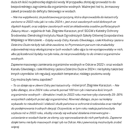
duża ich ilość na jednostkę objętości wody. W przypadku złotej algi prowadzi to do
bezpośredniego zagrożenia dla organizmów wodnych. Ważne jest też to, że masowy
zakwit prowadzi do deficytu tlenowego w wodach.
–
Nie ma wątpliwości, że podstawową przyczyną, która doprowadziła do katastrofy,
zarówno w 2022 roku jak i w roku 2024 r., jest zrzut zasolonych wód dołowych ze
śląskich kopalń, oraz odpływ zasolonych wód ze składowiska osadów poflotacyjnych
Żelazny Most
– wyjaśnia
dr hab. Zbigniew Karaczun, prof. SGGW
z Katedry Ochrony
Środowiska i Dendrologii Instytutu Nauk Ogrodniczych Szkoły Głównej Gospodarstwa
Wiejskiego w Warszawie. –
Gdyby wody Odry, Kanału Gliwickiego, rzeki Kłodnicy i jeziora
Dzierżno Duże nie były tak silnie zasolone, to Prymnesium parvum nie znalazłoby
odpowiedniej niszy ekologicznej w tych wodach i albo alga ta nie występowałaby w nich,
albo jej liczebność byłaby na tyle niska, że nie prowadziłoby to do śmierci organizmów
wodnych.
Zapewne masowego zamierania organizmów wodnych w Odrze w 2022 r. oraz wodach
Kanału Gliwickiego, rzeki Kłodnicy i jeziora Dzierżno Duże w 2024 r. nie byłoby także bez
innych czynników: ich regulacji, wysokich temperatur, niskiego poziomu wody.
Czy można było temu zapobiec?
–
To co dzieje się w zlewni Odry jest katastrofą
– mówi prof. Zbigniew Karaczun. –
Nie
tylko dlatego, że w 2024 roku umarło ponad 100 ton ryb i nieznana ilość innych
organizmów wodnych – ślimaków i małż (w 2022 roku martwe ryby stanowiły 25-30%
wszystkich zabitych przez algi organizmów).
Również dlatego, że po raz kolejny
wykazało to nieudolność i słabość służb państwa w ochronie środowiska oraz niechęć
do podejmowania trudnych decyzji. Oczywiście, w tym roku reakcja państwa była
szybsza niż w 2022 roku, służby starały się wdrażać działania interwencyjne –
ustawianie w wodach barier ze słomy, czy wprowadzanie do nich perhydrolu. Zapewne
dzięki temu nie było masowych śnięć ryb na Odrze. Ale z pewnością można było zrobić
więcej.