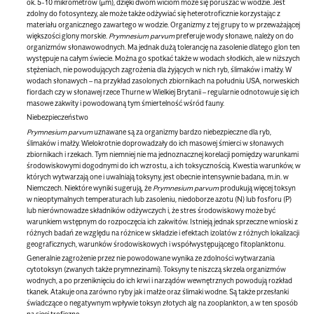
ok. 5-10 mikrometrów (µm), dzięki dwóm wiciom może się poruszać w wodzie. Jest
zdolny do fotosyntezy, ale może także odżywiać się heterotroficznie korzystając z
materiału organicznego zawartego w wodzie. Organizmy z tej grupy to w przeważającej
większości glony morskie.
Prymnesium parvum
preferuje wody słonawe, należy on do
organizmów słonawowodnych. Ma jednak dużą tolerancję na zasolenie dlatego glon ten
występuje na całym świecie. Można go spotkać także w wodach słodkich, ale w niższych
stężeniach, nie powodujących zagrożenia dla żyjących w nich ryb, ślimaków i małży. W
wodach słonawych – na przykład zasolonych zbiornikach na południu USA, norweskich
fiordach czy w słonawej rzece Thurne w Wielkiej Brytanii – regularnie odnotowuje się ich
masowe zakwity i powodowaną tym śmiertelność wśród fauny.
Niebezpieczeństwo
Prymnesium parvum
uznawane są za organizmy bardzo niebezpieczne dla ryb,
ślimaków i małży. Wielokrotnie doprowadzały do ich masowej śmierci w słonawych
zbiornikach i rzekach. Tym niemniej nie ma jednoznacznej korelacji pomiędzy warunkami
środowiskowymi dogodnymi do ich wzrostu, a ich toksycznością. Kwestia warunków, w
których wytwarzają one i uwalniają toksyny, jest obecnie intensywnie badana, m.in. w
Niemczech. Niektóre wyniki sugerują, że
Prymnesium parvum
produkują więcej toksyn
w nieoptymalnych temperaturach lub zasoleniu, niedoborze azotu (N) lub fosforu (P)
lub nierównowadze składników odżywczych i, że stres środowiskowy może być
warunkiem wstępnym do rozpoczęcia ich zakwitów. Istnieją jednak sprzeczne wnioski z
różnych badań ze względu na różnice w składzie i efektach izolatów z różnych lokalizacji
geograficznych, warunków środowiskowych i współwystępującego fitoplanktonu.
Generalnie zagrożenie przez nie powodowane wynika ze zdolności wytwarzania
cytotoksyn (zwanych także prymnezinami). Toksyny te niszczą skrzela organizmów
wodnych, a po przeniknięciu do ich krwi i narządów wewnętrznych powodują rozkład
tkanek. Atakuje ona zarówno ryby jak i małże oraz ślimaki wodne. Są także przesłanki
świadczące o negatywnym wpływie toksyn złotych alg na zooplankton, a w ten sposób