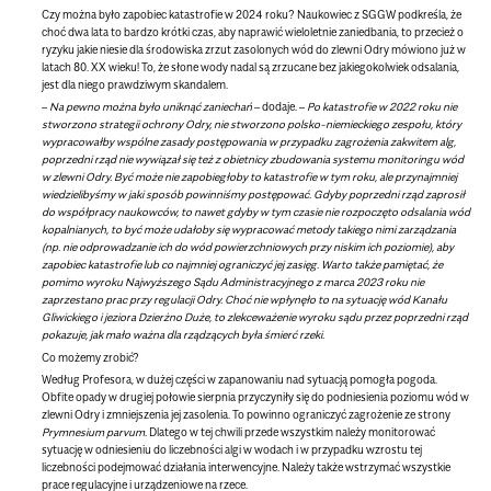
Czy można było zapobiec katastrofie w 2024 roku? Naukowiec z SGGW podkreśla, że
choć dwa lata to bardzo krótki czas, aby naprawić wieloletnie zaniedbania, to przecież o
ryzyku jakie niesie dla środowiska zrzut zasolonych wód do zlewni Odry mówiono już w
latach 80. XX wieku! To, że słone wody nadal są zrzucane bez jakiegokolwiek odsalania,
jest dla niego prawdziwym skandalem.
–
Na pewno można było uniknąć zaniechań
– dodaje. –
Po katastrofie w 2022 roku nie
stworzono strategii ochrony Odry, nie stworzono polsko-niemieckiego zespołu, który
wypracowałby wspólne zasady postępowania w przypadku zagrożenia zakwitem alg,
poprzedni rząd nie wywiązał się też z obietnicy zbudowania systemu monitoringu wód
w zlewni Odry. Być może nie zapobiegłoby to katastrofie w tym roku, ale przynajmniej
wiedzielibyśmy w jaki sposób powinniśmy postępować. Gdyby poprzedni rząd zaprosił
do współpracy naukowców, to nawet gdyby w tym czasie nie rozpoczęto odsalania wód
kopalnianych, to być może udałoby się wypracować metody takiego nimi zarządzania
(np. nie odprowadzanie ich do wód powierzchniowych przy niskim ich poziomie), aby
zapobiec katastrofie lub co najmniej ograniczyć jej zasięg. Warto także pamiętać, że
pomimo wyroku Najwyższego Sądu Administracyjnego z marca 2023 roku nie
zaprzestano prac przy regulacji Odry. Choć nie wpłynęło to na sytuację wód Kanału
Gliwickiego i jeziora Dzierżno Duże, to zlekceważenie wyroku sądu przez poprzedni rząd
pokazuje, jak mało ważna dla rządzących była śmierć rzeki.
Co możemy zrobić?
Według Profesora, w dużej części w zapanowaniu nad sytuacją pomogła pogoda.
Obfite opady w drugiej połowie sierpnia przyczyniły się do podniesienia poziomu wód w
zlewni Odry i zmniejszenia jej zasolenia. To powinno ograniczyć zagrożenie ze strony
Prymnesium parvum
. Dlatego w tej chwili przede wszystkim należy monitorować
sytuację w odniesieniu do liczebności algi w wodach i w przypadku wzrostu tej
liczebności podejmować działania interwencyjne. Należy także wstrzymać wszystkie
prace regulacyjne i urządzeniowe na rzece.