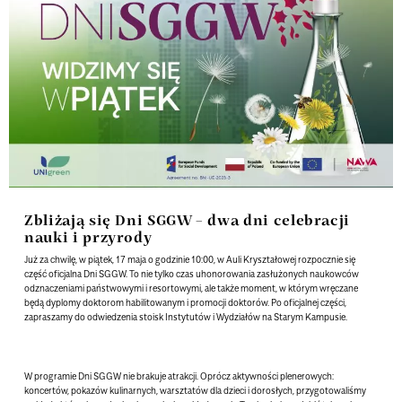
Zbliżają się Dni SGGW – dwa dni celebracji
nauki i przyrody
Już za chwilę, w piątek, 17 maja o godzinie 10:00, w Auli Kryształowej rozpocznie się
część oficjalna Dni SGGW. To nie tylko czas uhonorowania zasłużonych naukowców
odznaczeniami państwowymi i resortowymi, ale także moment, w którym wręczane
będą dyplomy doktorom habilitowanym i promocji doktorów. Po oficjalnej części,
zapraszamy do odwiedzenia stoisk Instytutów i Wydziałów na Starym Kampusie.
W programie Dni SGGW nie brakuje atrakcji. Oprócz aktywności plenerowych:
koncertów, pokazów kulinarnych, warsztatów dla dzieci i dorosłych, przygotowaliśmy