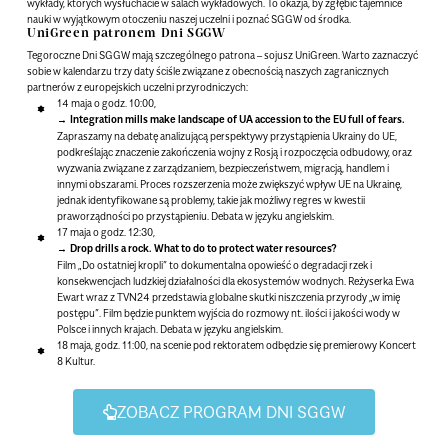
wykłady, których wysłuchacie w salach wykładowych. To okazja, by zgłębić tajemnice
nauki w wyjątkowym otoczeniu naszej uczelni i poznać SGGW od środka.
UniGreen patronem Dni SGGW
Tegoroczne Dni SGGW mają szczególnego patrona – sojusz UniGreen. Warto zaznaczyć
sobie w kalendarzu trzy daty ściśle związane z obecnością naszych zagranicznych
partnerów z europejskich uczelni przyrodniczych:
14 maja o godz. 10:00
,
Integration mills make landscape of UA accession to the EU full of fears.
Zapraszamy na debatę analizującą perspektywy przystąpienia Ukrainy do UE,
podkreślając znaczenie zakończenia wojny z Rosją i rozpoczęcia odbudowy, oraz
wyzwania związane z zarządzaniem, bezpieczeństwem, migracją, handlem i
innymi obszarami. Proces rozszerzenia może zwiększyć wpływ UE na Ukrainę,
jednak identyfikowane są problemy, takie jak możliwy regres w kwestii
praworządności po przystąpieniu. Debata w języku angielskim.
17 maja o godz. 12:30,
Drop drills a rock. What to do to protect water resources?
Film „Do ostatniej kropli” to dokumentalna opowieść o degradacji rzek i
konsekwencjach ludzkiej działalności dla ekosystemów wodnych. Reżyserka Ewa
Ewart wraz z TVN24 przedstawia globalne skutki niszczenia przyrody „w imię
postępu”. Film będzie punktem wyjścia do rozmowy nt. ilości i jakości wody w
Polsce i innych krajach. Debata w języku angielskim.
18 maja, godz. 11:00
, na scenie pod rektoratem odbędzie się premierowy Koncert
8 Kultur.
ZOBACZ PROGRAM DNI SGGW