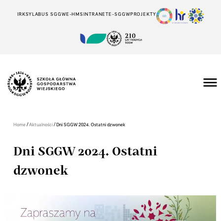
IRK
SYLABUS SGGW
E-HMS
INTRANET
E-SGGW
PROJEKTY
/
/
Home
Aktualności
Dni SGGW 2024. Ostatni dzwonek
Dni SGGW 2024. Ostatni
dzwonek