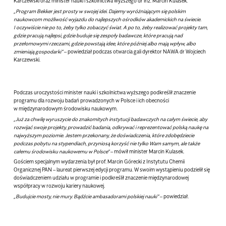
Karczewski oraz minister nauki i szkolnictwa wyższego dr inż. Marcin Kulasek.
„Program Bekker jest prosty w swojej idei. Dajemy wyróżniającym się polskim
naukowcom możliwość wyjazdu do najlepszych ośrodków akademickich na świecie.
I oczywiście nie po to, żeby tylko zobaczyć świat. A po to, żeby realizować projekty tam,
gdzie pracują najlepsi, gdzie buduje się zespoły badawcze, które pracują nad
przełomowymi rzeczami, gdzie powstają idee, które później albo mają wpływ, albo
zmieniają gospodarki”
– powiedział podczas otwarcia gali
dyrektor NAWA dr Wojciech
Karczewski
.
Podczas uroczystości minister nauki i szkolnictwa wyższego podkreślił znaczenie
programu dla rozwoju badań prowadzonych w Polsce i ich obecności
w międzynarodowym środowisku naukowym.
„Już za chwilę wyruszycie do znakomitych instytucji badawczych na całym świecie, aby
rozwijać swoje projekty, prowadzić badania, odkrywać i reprezentować polską naukę na
najwyższym poziomie. Jestem przekonany, że doświadczenia, które zdobędziecie
podczas pobytu na stypendiach, przyniosą korzyść nie tylko Wam samym, ale także
całemu środowisku naukowemu w Polsce”
– mówił
minister Marcin Kulasek
.
Gościem specjalnym wydarzenia był prof. Marcin Górecki z Instytutu Chemii
Organicznej PAN – laureat pierwszej edycji programu. W swoim wystąpieniu podzielił się
doświadczeniem udziału w programie i podkreślił znaczenie międzynarodowej
współpracy w rozwoju kariery naukowej.
„Budujcie mosty, nie mury. Bądźcie ambasadorami polskiej nauki”
– powiedział.