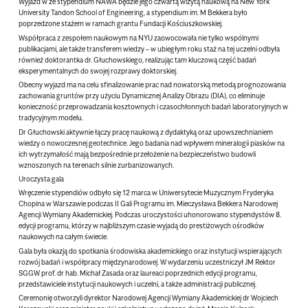
Wyjazd w ze stypendium NAWA będzie jego czwartą wizytą naukową na New York
University Tandon School of Engineering, a stypendium im. M Bekkera było
poprzedzone stażem w ramach grantu Fundacji Kościuszkowskiej.
Współpraca z zespołem naukowym na NYU zaowocowała nie tylko wspólnymi
publikacjami, ale także transferem wiedzy – w ubiegłym roku staż na tej uczelni odbyła
również doktorantka dr. Głuchowskiego, realizując tam kluczową część badań
eksperymentalnych do swojej rozprawy doktorskiej.
Obecny wyjazd ma na celu sfinalizowanie prac nad nowatorską metodą prognozowania
zachowania gruntów przy użyciu Dynamicznej Analizy Obrazu (DIA), co eliminuje
konieczność przeprowadzania kosztownych i czasochłonnych badań laboratoryjnych w
tradycyjnym modelu.
Dr Głuchowski aktywnie łączy pracę naukową z dydaktyką oraz upowszechnianiem
wiedzy o nowoczesnej geotechnice. Jego badania nad wpływem mineralogii piasków na
ich wytrzymałość mają bezpośrednie przełożenie na bezpieczeństwo budowli
wznoszonych na terenach silnie zurbanizowanych.
Uroczysta gala
Wręczenie stypendiów odbyło się 12 marca w Uniwersytecie Muzycznym Fryderyka
Chopina w Warszawie podczas II Gali Programu im. Mieczysława Bekkera Narodowej
Agencji Wymiany Akademickiej. Podczas uroczystości uhonorowano stypendystów 8.
edycji programu, którzy w najbliższym czasie wyjadą do prestiżowych ośrodków
naukowych na całym świecie.
Gala była okazją do spotkania środowiska akademickiego oraz instytucji wspierających
rozwój badań i współpracy międzynarodowej. W wydarzeniu uczestniczył
JM Rektor
SGGW prof. dr hab. Michał Zasada
oraz laureaci poprzednich edycji programu,
przedstawiciele instytucji naukowych i uczelni, a także administracji publicznej.
Ceremonię otworzyli dyrektor Narodowej Agencji Wymiany Akademickiej dr Wojciech