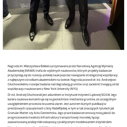
Nagroda im. Mieczysława Bekkera
przyznawana przez
Narodową Agencję Wymiany
Akademickiej (NAWA)
trafia do wybitnych naukowców, których projekty badawcze
przyczyniają się do rozwoju polskiej nauki poprzez nawiązanie strategicznej współpracy
z najlepszymi ośrodkami akademickimi na świecie.
Nagroda pozwoli dr. inż. Andrzejowi
Głuchowskiemu rozwijać badania nad degradacją gruntów oraz zacieśnić trwającą od lat
współpracę z naukowcami z New York University (NYU)
.
Dr inż. Andrzej Głuchowski jest adiunktem w Instytucie Inżynierii Lądowej SGGW. Jego
kariera naukowa koncentruje się na geotechnice i mechanice gruntów, ze szczególnym
uwzględnieniem procesów kruszenia ziaren. Jest autorem licznych publikacji w
prestiżowych czasopismach z listy filadelfijskiej, w tym w tak znaczących tytułach jak
Granular Matter czy Acta Geotechnica. Jego prace badawcze wnoszą nową jakość do
prognozowania trwałości infrastruktury transportowej i morskiej, łącząc
zaawansowaną analizę mikroskopową z praktycznym modelowaniem inżynierskim.