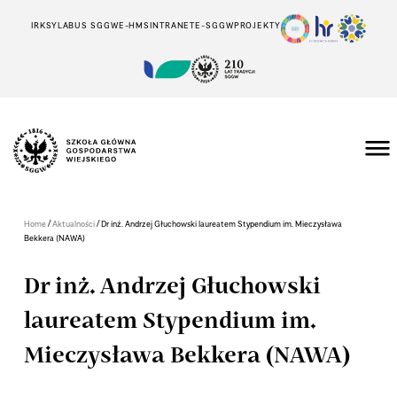
IRK
SYLABUS SGGW
E-HMS
INTRANET
E-SGGW
PROJEKTY
/
/
Home
Aktualności
Dr inż. Andrzej Głuchowski laureatem Stypendium im. Mieczysława
Bekkera (NAWA)
Dr inż. Andrzej Głuchowski
laureatem Stypendium im.
Mieczysława Bekkera (NAWA)