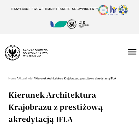
IRK
SYLABUS SGGW
E-HMS
INTRANET
E-SGGW
PROJEKTY
/
/
Home
Aktualności
Kierunek Architektura Krajobrazu z prestiżową akredytacją IFLA
Kierunek Architektura
Krajobrazu z prestiżową
akredytacją IFLA