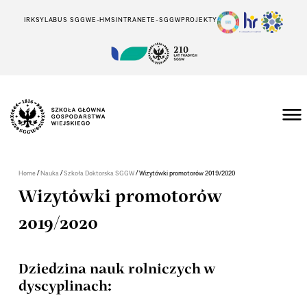
IRK
SYLABUS SGGW
E-HMS
INTRANET
E-SGGW
PROJEKTY
/
/
/
Home
Nauka
Szkoła Doktorska SGGW
Wizytówki promotorów 2019/2020
Wizytówki promotorów
2019/2020
Dziedzina nauk rolniczych w
dyscyplinach: