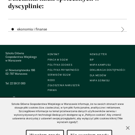
dyscyplinie:
ekonomia i finanse
Szkoła Główna
KONTAKT
NEWSLETTER
Gospodarstwa Wiejskiego
PRACA W SGGW
BIP
w Warszawie
POLITYKA COOKIES
MAPA KAMPUSU
ul. Nowoursynowska 166
POLITYKA PRYWATNOŚCI
DEKLARACJA DOSTĘPNOŚCI
02-787 Warszawa
SERWISÓW SGGW
DLA MEDIÓW
RODO
MAPA SERWISU
Tel:
22 59 31 000
ZGŁOSZENIA NARUSZEŃ
PRAWA
Szkoła Główna Gospodarstwa Wiejskiego w Warszawie informuje, że na swoich stronach www
stosuje pliki cookies (tzw. ciasteczka), w tym pliki funkcjonalne, analityczne i reklamowe.
Szczegółowe informacje na temat przetwarzania danych użytkowników serwisu i
© 1816–2026 SGGW — ALL RIGHTS RESERVED
wykorzystywanych technologii śledzących dostępne są w „Polityce cookies”. Aby zmienić
ustawienia skorzystaj z ustawień swojej przeglądarki, aby wyłączyć pliki cookies kliknij \"Nie
wyrażam zgody\".
Wyrażam zgodę
Nie wyrażam zgody