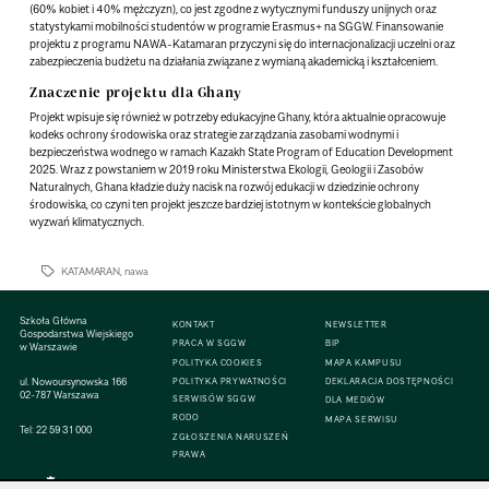
(60% kobiet i 40% mężczyzn), co jest zgodne z wytycznymi funduszy unijnych oraz
statystykami mobilności studentów w programie Erasmus+ na SGGW. Finansowanie
projektu z programu NAWA-Katamaran przyczyni się do internacjonalizacji uczelni oraz
zabezpieczenia budżetu na działania związane z wymianą akademicką i kształceniem.
Znaczenie projektu dla Ghany
Projekt wpisuje się również w potrzeby edukacyjne Ghany, która aktualnie opracowuje
kodeks ochrony środowiska oraz strategie zarządzania zasobami wodnymi i
bezpieczeństwa wodnego w ramach Kazakh State Program of Education Development
2025. Wraz z powstaniem w 2019 roku Ministerstwa Ekologii, Geologii i Zasobów
Naturalnych, Ghana kładzie duży nacisk na rozwój edukacji w dziedzinie ochrony
środowiska, co czyni ten projekt jeszcze bardziej istotnym w kontekście globalnych
wyzwań klimatycznych.
KATAMARAN
,
nawa
Szkoła Główna
KONTAKT
NEWSLETTER
Gospodarstwa Wiejskiego
PRACA W SGGW
BIP
w Warszawie
POLITYKA COOKIES
MAPA KAMPUSU
ul. Nowoursynowska 166
POLITYKA PRYWATNOŚCI
DEKLARACJA DOSTĘPNOŚCI
02-787 Warszawa
SERWISÓW SGGW
DLA MEDIÓW
RODO
MAPA SERWISU
Tel:
22 59 31 000
ZGŁOSZENIA NARUSZEŃ
PRAWA