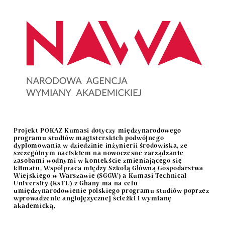
Projekt
POKAZ Kumasi
dotyczy międzynarodowego
programu studiów magisterskich podwójnego
dyplomowania w dziedzinie inżynierii środowiska, ze
szczególnym naciskiem na nowoczesne zarządzanie
zasobami wodnymi w kontekście zmieniającego się
klimatu. Współpraca między
Szkołą Główną Gospodarstwa
Wiejskiego w Warszawie (SGGW)
a
Kumasi Technical
University (KsTU)
z Ghany ma na celu
umiędzynarodowienie polskiego programu studiów poprzez
wprowadzenie anglojęzycznej ścieżki i wymianę
akademicką.