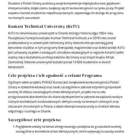
Studenci z Polski i Ghany podniosą swoje kompetencje międzykulturowe, językowe i
interpersonalne, dzięki czemu zwiększy się ich konkurencyjność na rynku pracy. Projekt
wspiera również studentów niepełnosprawnych, zapewniając im dostęp do programu
na równych warunkach.
Kumasi Technical University (KsTU)
KsTU to renomowany uniwersytet w Ghanie, którego historia sięga 1954 roku.
Początkowo funkcjonował jako Kumasi Technical Institute, a w 2016 roku został
przekształcony w uniwersytet techniczny, który obecnie oferuje szeroką gamę
kierunków studiów, w tym programy licencjackie, magisterskie oraz doktoranckie. KsTU
jest uznawany za jeden z wiodących ośrodków edukacyjnych w regionie Ashanti i pełni
ważną rolę w kształceniu profesjonalistów dla Ghany oraz innych krajów Afryki
Zachodniej. Obecnie uniwersytet kształci ponad 13 600 studentów w dwóch
kampusach.
Cele projektu i ich zgodność z celami Programu
Ogólnym celem projektu POKAZ Kumasi jest zwiększenie konkurencyjności Polski i
Ghany w dziedzinie edukacji oraz nauki, szczególnie w zakresie inżynierii i gospodarki
wodnej. W obliczu narastających zmian klimatycznych, projekt ma na celu
przygotowanie absolwentów do stania się ekspertami w zakresie zarządzania wodą w
różnych kontekstach środowiskowych: deficytu wody na terenach rolniczych oraz
obszarach chronionych w Polsce, a także retencjonowania wody w strefach klimatu
wilgotnego i suchego w Ghanie.
Szczegółowe cele projektu:
Pogłębienie wiedzy na temat zintegrowanego podejścia do gospodarki wodnej,
szczególnie w kontekście zmian klimatycznych, które wpływają na zasoby wodne.