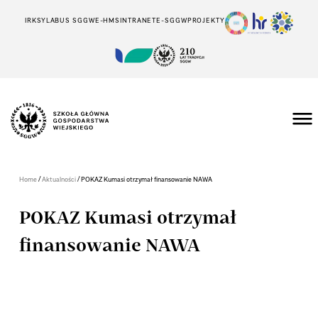
IRK
SYLABUS SGGW
E-HMS
INTRANET
E-SGGW
PROJEKTY
/
/
Home
Aktualności
POKAZ Kumasi otrzymał finansowanie NAWA
POKAZ Kumasi otrzymał
finansowanie NAWA