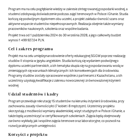
Program ma na celu pogłębianie wiedzy w zakresie zintegrowanej gospodarki wodnej, a
studenci zdobywają doświadczenie podczas zajęć terenowych w Polsce i Ghanie. Studia
kończą się podwójnym dyplomem obu uczelni, a projekt zakłada równość szans oraz
aktywne wsparcie studentów niepełnosprawnych. Realizacja obejmie także wymiany
pracowników naukowych, szkolenia oraz wspólne badania.
Projekt trwa od
1 października 2024
do
30 września 2028
, a jego całkowity budżet
wynosi
1 499 927,04 PLN
.
Cel i zakres programu
Projekt ma na celu umiędzynarodowienie oferty edukacyjnej SGGW poprzez realizację
studiów II stopnia w języku angielskim. Studia kończą się wydaniem
podwójnego
dyplomu
uczelni partnerskich, a ich tematyka skupia się na
gospodarowaniu wodą w
zmieniających się warunkach klimatycznych
i ich konsekwencjach dla środowiska.
Programy studiów zostały opracowane wspólnie z partnerami z Kazachstanu, a ich
uczestnicy uzyskają kwalifikacje z zakresu nowoczesnej i zrównoważonej inżynierii
wodnej
Udział studentów i kadry
Program przewiduje rekrutację 15 studentów na kierunku inżynierii środowiska, przy
zachowaniu zasady równości płci (7 kobiet i 8 mężczyzn). Uczestnicy projektu
skorzystają z możliwości wymiany akademickiej, wizyt studyjnych w Polsce i Ghanie, a
także będą uczestniczyć w certyfikowanych szkoleniach. Zajęcia będą obejmowały
zarówno wykłady, jak i wspólne zajęcia terenowe oraz laboratoryjne, co pozwoli na
rozwój praktycznych umiejętności.
Korzyści z projektu