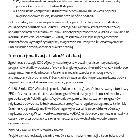
Wymiana doświadczeń między Polską a Ghaną w zakresie zarządzania wodą,
poprzez kształcenie studentów II stopnia.
Podniesienie kompetencji studentów i pracowników naukowych poprzez
międzynarodowe studia, szkolenia oraz wspólne badania.
Cele te zostały określone na podstawie analizy potrzeb rynku pracy oraz strategii
edukacyjnych Ministerstwa Edukacji i Strategii SGGW 2024, która zakłada rozwój
konkurencyjnych programów studiów. Ankiety przeprowadzone w latach 2013-2017 na
kierunku Inżynieria Środowiska wskazały, że kluczowe jest lepsze przygotowanie
studentów do wymagań rynku pracy, zwiększenie ich umiejętności językowych oraz
umożliwienie odbycia części studiów za granicą.
Internacjonalizacja i jakość edukacji
Zgodnie ze strategią SGGW, jednym z priorytetów uczelni jest internacjonalizacja
programów studiów poprzez oferowanie anglojęzycznych kierunków oraz współpracę
z zagranicznymi wykładowcami. Uczelnia prowadzi szeroką promocję swoich
anglojęzycznych programów (1 licencjacki, 8 magisterskich) poprzez międzynarodowe
targi edukacyjne, a także media i materiały promocyjne.
Od 2018 roku SGGW realizuje projekt „Sukces z natury”, współfinansowany z funduszy
EFS, który ma na celu dostosowanie programów edukacyjnych do potrzeb społeczno-
gospodarczych Polski i regionu. Wyzwania związane z finansowaniem programów
międzynarodowych są jednak znaczące, a specyficzne regulacje programów, takich jak
Erasmus+, ograniczają możliwość pełnego wykorzystania potencjału współpracy
międzynarodowej. W tym kontekście projekt POKAZ jest kluczowy, ponieważ umożliwia
dalszy rozwój współpracy w zakresie międzynarodowych studiów podwójnego
dyplomowania.
Równość szans i zrównoważony rozwój
Projekt zakłada realizację zasad równości szans i niedyskryminacji, a także balans płci