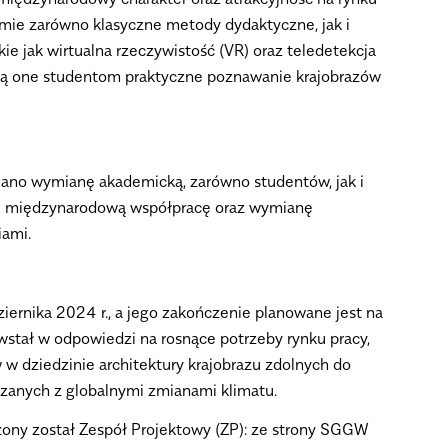
jmie zarówno klasyczne metody dydaktyczne, jak i
ie jak wirtualna rzeczywistość (VR) oraz teledetekcja
ią one studentom praktyczne poznawanie krajobrazów
ano wymianę akademicką, zarówno studentów, jak i
i międzynarodową współpracę oraz wymianę
iami.
ziernika 2024 r., a jego zakończenie planowane jest na
wstał w odpowiedzi na rosnące potrzeby rynku pracy,
w w dziedzinie architektury krajobrazu zdolnych do
anych z globalnymi zmianami klimatu.
zony został Zespół Projektowy (ZP): ze strony SGGW