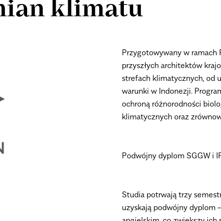
mian klimatu
Przygotowywany w ramach Pr
przyszłych architektów kraj
strefach klimatycznych, od 
warunki w Indonezji. Progra
ochroną różnorodności biolog
klimatycznych oraz zrówno
Podwójny dyplom SGGW i I
Studia potrwają trzy semest
uzyskają podwójny dyplom –
angielskim, co zwiększy ich