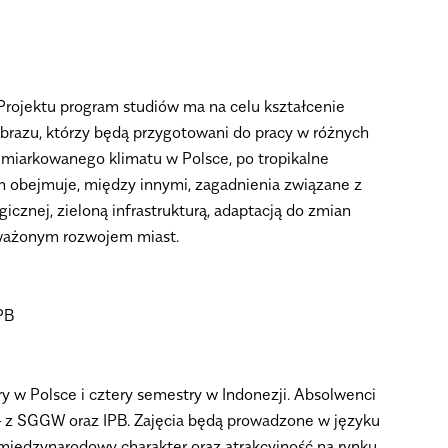
ojektu program studiów ma na celu kształcenie
obrazu, którzy będą przygotowani do pracy w różnych
umiarkowanego klimatu w Polsce, po tropikalne
m obejmuje, między innymi, zagadnienia związane z
icznej, zieloną infrastrukturą, adaptacją do zmian
ważonym rozwojem miast.
PB
ry w Polsce i cztery semestry w Indonezji. Absolwenci
 z SGGW oraz IPB. Zajęcia będą prowadzone w języku
 międzynarodowy charakter oraz atrakcyjność na rynku