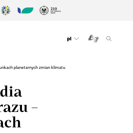
pl
runkach planetarnych zmian klimatu
dia
razu –
ach