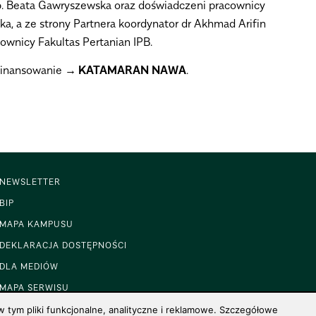
ab. Beata Gawryszewska oraz doświadczeni pracownicy
ska, a ze strony Partnera koordynator dr Akhmad Arifin
ownicy Fakultas Pertanian IPB.
finansowanie
KATAMARAN NAWA
.
NEWSLETTER
BIP
MAPA KAMPUSU
DEKLARACJA DOSTĘPNOŚCI
DLA MEDIÓW
MAPA SERWISU
 tym pliki funkcjonalne, analityczne i reklamowe. Szczegółowe