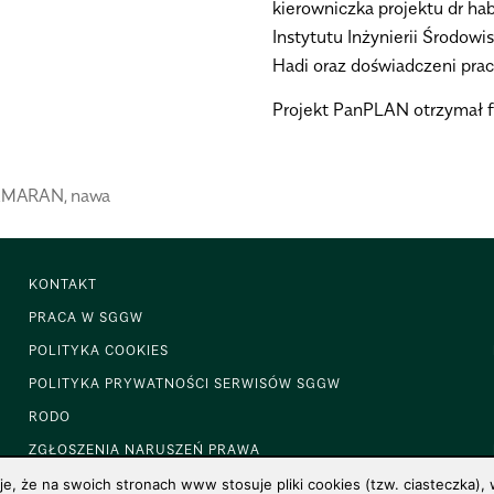
kierowniczka projektu dr h
Instytutu Inżynierii Środowi
Hadi oraz doświadczeni prac
Projekt PanPLAN otrzymał 
AMARAN
,
nawa
KONTAKT
PRACA W SGGW
POLITYKA COOKIES
POLITYKA PRYWATNOŚCI SERWISÓW SGGW
RODO
ZGŁOSZENIA NARUSZEŃ PRAWA
 że na swoich stronach www stosuje pliki cookies (tzw. ciasteczka), w