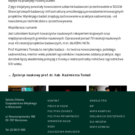
Wpływ na praktykę i rozwój uczelni
Z jego inicjatywy powstały nowoczesne szklarnie badawcze i przechowalnie w SGGW.
Stworzył zespół badawczy i infrastrukturę umożliwiającą prowadzenie innowacyjnych
projektów. Wyniki jego badań znajdują zastosowanie w praktyce sadowniczej – od
nawożenia po techniki zbioru i przechowywania.
Współpraca i uznanie
Jest członkiem licznych towarzystw naukowych i ekspertem krajowych oraz
międzynarodowych gremiów naukowych. Opracował
ponad 70 recenzji naukowych
oraz
45 recenzji projektów badawczych
, m.in. dla KBN i NCN.
Prof. Kazimierz Tomala to nie tylko badacz – to twórca nowoczesnego, polskiego
sadownictwa, mentor wielu pokoleń ogrodników i naukowiec oddany praktyce.
Jego
dorobek łączy akademicką precyzję z troską o realne potrzeby rolnictwa i ogrodnictwa
XXI wieku.
Życiorys naukowy prof. dr. hab. Kazimierza Tomali
Szkoła Główna
KONTAKT
NEWSLETTER
Gospodarstwa Wiejskiego
PRACA W SGGW
BIP
w Warszawie
POLITYKA COOKIES
MAPA KAMPUSU
ul. Nowoursynowska 166
POLITYKA PRYWATNOŚCI
DEKLARACJA DOSTĘPNOŚCI
02-787 Warszawa
SERWISÓW SGGW
DLA MEDIÓW
RODO
MAPA SERWISU
Tel:
22 59 31 000
ZGŁOSZENIA NARUSZEŃ