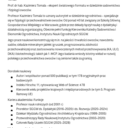
Prof. dr hab. Kazimierz Tomala – ekspert światowego formatu w dziedzinie sadownictwa
i fizjologii owoców.
Profesor Kazimierz Tomala to uznany autorytet w dziedzinie ogrodnictwa – specjalizuje
się w fizjologii i przechowalnictwie owoców. Od ponad 40 lat związany ze Szkołą Główną
Gospodarstwa Wiejskiego w Warszawie, gdzie przez dekady łączył naukę z dydaktyką i
działalnością organizacyjną. Obecnie pełni funkcję Kierownika Katedry Sadownictwa i
Ekonomiki Ogrodnictwa, Instytutu Nauk Ogrodniczych SGGW.
Jego prace naukowe koncentrują się m.in. na jakości i trwałości owoców, nawożeniu
sadów, składzie mineralnym jabłek i gruszek, prognozowaniu zdolności
przechowalniczej oraz zastosowaniu nowoczesnych metod przechowywania (KA, ULO,
DKA) i biotechnologii, takich jak 1-MCP. Jego badania wniosły istotny wkład w rozwój
polskiego przechowalnictwa owoców i są cenione także za granicą.
Dorobek naukowy
Autor i współautor ponad 500 publikacji, w tym 178 oryginalnych prac
badawczych
Indeks Hirscha: 11, cytowania wg Web of Science: 478
Kierownik wielu projektów krajowych i międzynarodowych (w tym 5. Program
Ramowy UE)
Kariera akademicka i funkcje
Profesor nauk rolniczych (od 2001 r.)
Prorektor SGGW ds. Dydaktyki (2016–2020) i ds. Rozwoju (2020–2024)
Dziekan Wydziału Ogrodnictwa i Architektury Krajobrazu (1999–2005)
Przewodniczący Rady Naukowej Instytutu Ogrodnictwa (2003–2020)
Członek Rady Uczelni SGGW (2025–2028)