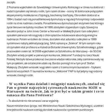
zaczęło.
Z Poznania wyjechałem do Szwedzkiego Uniwersytetu Rolniczego w Umea na doktorat i
nadal trzymałem się tematu roślin, tym razem drzew – sosny. W doktoracie połączyłem
eksperymenty molekularne z fizjologią, biochemią i biofizyką. Obroniłem doktorat w
1994 z badań nad rolą ponadtlenkowej dysmutazy w regulacji fotosyntezy i odpowiedzi
roślin na stres nadmiaru światła. Ponadtlenkowa dysmutaza jest enzymem bez którego
życie tlenowe nie byłoby możliwe. W 1995 zdobyłem stypendium rządu Szwecji na
dwuletni pobyt w John Innes Center w Norwich w Wielkiej Brytanii i tam odkryłem i
opisałem pierwsze retrosygnały z chloroplastów indukowane absorbcją energii w
nadmiarze. Potem wróciłem do Umea, dostałem etat adiunkta i odkryłem w 1999
systemowo nabytą aklimatyzację (ang. SAA) opisaną w „Science”. W tym samym roku
otrzymałem etat profesora w Katedrze Botaniki Uniwersytetu Sztokholmskiego, gdzie
pracowałem osiem lat. W 2008 wyjechałem ze Sztokholmu do Warszawy – do SGGW.
Złożyłem wtedy projekt w pierwszym konkursie „Welcome” Fundacji na rzecz Nauki
Polskiej. Nie było łatwe przekonać ówczesne władze rektorskie, żeby zainteresowały się
tym projektem, ale ostatecznie udało się. Bardzo pomógł mi w tym prof. Stefan
Malepszy. Złożyłem wniosek i wygrałem razem z trzema innymi laureatami – fizykami.
Spośród wszystkich 11 laureatów konkursu „Welcome” FNP to był jedyny nagrodzony
wniosek z biologii roślin.
– W wyniku Pana działań i osiągnięć naukowych, znalazł się
Pan w gronie najczęściej cytowanych naukowców SGGW w
Warszawie na świecie. Jak to jest być w takim gronie i co to
oznacza dla Pana Profesora?
– To absolutnie nic nie oznacza i zaraz wyjaśnię.
Nasze ministerstwo (przyp. red. Ministerstwo Nauki i Szkolnictwa Wyższego), uczelnie i
inne jednostki naukowe oceniają dorobek naukowców systemem punktowym