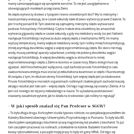
mamy samonapędzające się sprzężenie zwrotne. To nie jest uwzględnione w
obowiązujących modelach przegrzania Ziemi.
Ile ciepła wytworzy drzewo z tysiącem równo oświetlonych liści? My to mierzymy i
nasze pomiary wskazują, że w czasie sekundy takie drzewo wytworzy prawie 2 kalorie. To
jest trochę ponad 8 W. Tym obecnie się zajmujemy, mierzymy ciepło wytwarzane
podczas fotosyntezy i fotoinhibicji. Czyli w trakcie dnia oświetlony las amazoński
wytwarza gigawaty ciepła w czasie sekundy, a gdy ma niedobory wody (co jest faktem)
następuje fotoinhibicja i wytwarza dużo więcej ciepła z mechanizmu NPQ. Im mamy
wyższą temperaturę, mamy większe niedobory wody, tym rośliny mniej fotosyntetyzują
(mniej asymilują dwutlenku węgla) a więcej wypromieniowują ciepła. Bo skoro nie mają
wody, muszą zamknąć aparaty szparkowe, a wtedy nie pobiorą dwutlenku węgla i
następuje fotoinhibicja. A więcej dwutlenku węgla w atmosferze to mniej
wypromieniowanego ciepła z Ziemi w kosmos w czasie nocy. Bilans energii musi się
zgadzać. Jeśli fotochemia jest wyłączona, czyli zachodzi proces fotoinhibicji to cała
zaabsorbowana energia musi zostać przekształcona kwantowo w ciepło i fluorescencję.
W związku z tym, im dłuższe okresy fotoinhibicji, tym więcej ciepła jest produkowane.
Proces fotoinhibicji w morskich organizmach roślinnych i bakteryjnych zachodzi inaczej,
ale jego rezultat jest taki sam – więcej ciepła. Od tego nagrzewają się oceany i Ziemia. A to
jest coś nowego do tej pory niebadanego w nauce. To są badania podstawowe i
stawiamy zasadnicze pytanie, jak to działa na środowisko i jak rośliny to regulują?
– W jaki sposób znalazł się Pan Profesor w SGGW?
– To była długa droga. Kończyłem studia typowo rolnicze, na specjalizację poszedłem do
Katedry Biochemii obecnego Uniwersytetu Przyrodniczego w Poznaniu. To były lata 80.
Ukończyłem specjalizację z biochemii i pracę magisterską też pisałem z biochemii. To już
tam zacząłem pracować na roślinach, a dokładnie na łubinie. Badałem transferowe
kwasy rybonukleinowe, a początki mojej pracy to były ich geny tRNA. Od tego się