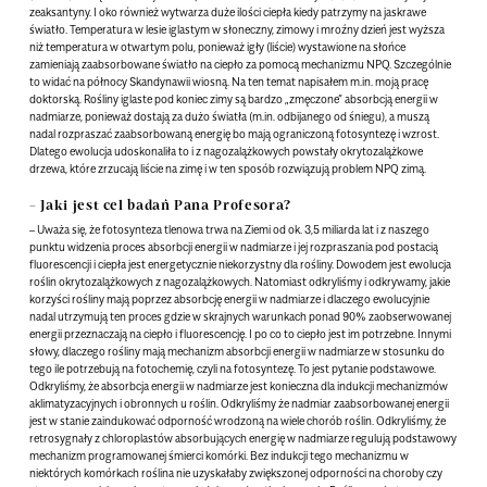
zeaksantyny. I oko również wytwarza duże ilości ciepła kiedy patrzymy na jaskrawe
światło. Temperatura w lesie iglastym w słoneczny, zimowy i mroźny dzień jest wyższa
niż temperatura w otwartym polu, ponieważ igły (liście) wystawione na słońce
zamieniają zaabsorbowane światło na ciepło za pomocą mechanizmu NPQ. Szczególnie
to widać na północy Skandynawii wiosną. Na ten temat napisałem m.in. moją pracę
doktorską. Rośliny iglaste pod koniec zimy są bardzo „zmęczone” absorbcją energii w
nadmiarze, ponieważ dostają za dużo światła (m.in. odbijanego od śniegu), a muszą
nadal rozpraszać zaabsorbowaną energię bo mają ograniczoną fotosyntezę i wzrost.
Dlatego ewolucja udoskonaliła to i z nagozalążkowych powstały okrytozalążkowe
drzewa, które zrzucają liście na zimę i w ten sposób rozwiązują problem NPQ zimą.
– Jaki jest cel badań Pana Profesora?
– Uważa się, że fotosynteza tlenowa trwa na Ziemi od ok. 3,5 miliarda lat i z naszego
punktu widzenia proces absorbcji energii w nadmiarze i jej rozpraszania pod postacią
fluorescencji i ciepła jest energetycznie niekorzystny dla rośliny. Dowodem jest ewolucja
roślin okrytozalążkowych z nagozalążkowych. Natomiast odkryliśmy i odkrywamy, jakie
korzyści rośliny mają poprzez absorbcję energii w nadmiarze i dlaczego ewolucyjnie
nadal utrzymują ten proces gdzie w skrajnych warunkach ponad 90% zaobserwowanej
energii przeznaczają na ciepło i fluorescencję. I po co to ciepło jest im potrzebne. Innymi
słowy, dlaczego rośliny mają mechanizm absorbcji energii w nadmiarze w stosunku do
tego ile potrzebują na fotochemię, czyli na fotosyntezę. To jest pytanie podstawowe.
Odkryliśmy, że absorbcja energii w nadmiarze jest konieczna dla indukcji mechanizmów
aklimatyzacyjnych i obronnych u roślin. Odkryliśmy że nadmiar zaabsorbowanej energii
jest w stanie zaindukować odporność wrodzoną na wiele chorób roślin. Odkryliśmy, że
retrosygnały z chloroplastów absorbujących energię w nadmiarze regulują podstawowy
mechanizm programowanej śmierci komórki. Bez indukcji tego mechanizmu w
niektórych komórkach roślina nie uzyskałaby zwiększonej odporności na choroby czy