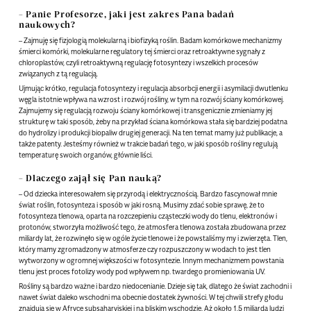
– Panie Profesorze, jaki jest zakres Pana badań
naukowych?
– Zajmuję się fizjologią molekularną i biofizyką roślin. Badam komórkowe mechanizmy
śmierci komórki, molekularne regulatory tej śmierci oraz retroaktywne sygnały z
chloroplastów, czyli retroaktywną regulację fotosyntezy i wszelkich procesów
związanych z tą regulacją.
Ujmując krótko, regulacja fotosyntezy i regulacja absorbcji energii i asymilacji dwutlenku
węgla istotnie wpływa na wzrost i rozwój rośliny, w tym na rozwój ściany komórkowej.
Zajmujemy się regulacją rozwoju ściany komórkowej i transgenicznie zmieniamy jej
strukturę w taki sposób, żeby na przykład ściana komórkowa stała się bardziej podatna
do hydrolizy i produkcji biopaliw drugiej generacji. Na ten temat mamy już publikacje, a
także patenty. Jesteśmy również w trakcie badań tego, w jaki sposób rośliny regulują
temperaturę swoich organów, głównie liści.
– Dlaczego zajął się Pan nauką?
– Od dziecka interesowałem się przyrodą i elektrycznością. Bardzo fascynował mnie
świat roślin, fotosynteza i sposób w jaki rosną. Musimy zdać sobie sprawę, że to
fotosynteza tlenowa, oparta na rozczepieniu cząsteczki wody do tlenu, elektronów i
protonów, stworzyła możliwość tego, że atmosfera tlenowa została zbudowana przez
miliardy lat, że rozwinęło się w ogóle życie tlenowe i że powstaliśmy my i zwierzęta. Tlen,
który mamy zgromadzony w atmosferze czy rozpuszczony w wodach to jest tlen
wytworzony w ogromnej większości w fotosyntezie. Innym mechanizmem powstania
tlenu jest proces fotolizy wody pod wpływem np. twardego promieniowania UV.
Rośliny są bardzo ważne i bardzo niedocenianie. Dzieje się tak, dlatego że świat zachodni i
nawet świat daleko wschodni ma obecnie dostatek żywności. W tej chwili strefy głodu
znajdują się w Afryce subsaharyjskiej i na bliskim wschodzie. Aż około 1,5 miliarda ludzi