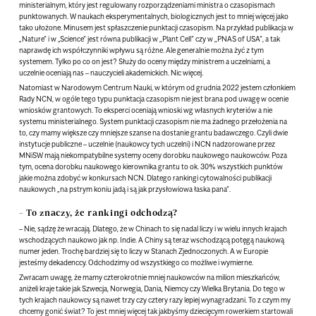
ministerialnym, który jest regulowany rozporządzeniami ministra o czasopismach
punktowanych. W naukach eksperymentalnych, biologicznych jest to mniej więcej jako
tako ułożone. Minusem jest spłaszczenie punktacji czasopism. Na przykład publikacja w
„Nature” i w „Science” jest równa publikacji w „Plant Cell” czy w „PNAS of USA”, a tak
naprawdę ich współczynniki wpływu są różne. Ale generalnie można żyć z tym
systemem. Tylko po co on jest? Służy do oceny między ministrem a uczelniami, a
uczelnie oceniają nas – nauczycieli akademickich. Nic więcej.
Natomiast w Narodowym Centrum Nauki, w którym od grudnia 2022 jestem członkiem
Rady NCN, w ogóle tego typu punktacja czasopism nie jest brana pod uwagę w ocenie
wniosków grantowych. To eksperci oceniają wnioski wg własnych kryteriów a nie
systemu ministerialnego. System punktacji czasopism nie ma żadnego przełożenia na
to, czy mamy większe czy mniejsze szanse na dostanie grantu badawczego. Czyli dwie
instytucje publiczne – uczelnie (naukowcy tych uczelni) i NCN nadzorowane przez
MNiSW mają niekompatybilne systemy oceny dorobku naukowego naukowców. Poza
tym, ocena dorobku naukowego kierownika grantu to ok. 30% wszystkich punktów
jakie można zdobyć w konkursach NCN. Dlatego rankingi cytowalności publikacji
naukowych „na pstrym koniu jadą i są jak przysłowiowa łaska pana”.
– To znaczy, że rankingi odchodzą?
– Nie, sądzę że wracają. Dlatego, że w Chinach to się nadal liczy i w wielu innych krajach
wschodzących naukowo jak np. Indie. A Chiny są teraz wschodzącą potęgą naukową
numer jeden. Trochę bardziej się to liczy w Stanach Zjednoczonych. A w Europie
jesteśmy dekadenccy. Odchodzimy od wszystkiego co możliwe i wymierne.
Zwracam uwagę, że mamy czterokrotnie mniej naukowców na milion mieszkańców,
aniżeli kraje takie jak Szwecja, Norwegia, Dania, Niemcy czy Wielka Brytania. Do tego w
tych krajach naukowcy są nawet trzy czy cztery razy lepiej wynagradzani. To z czym my
chcemy gonić świat? To jest mniej więcej tak jakbyśmy dziecięcym rowerkiem startowali