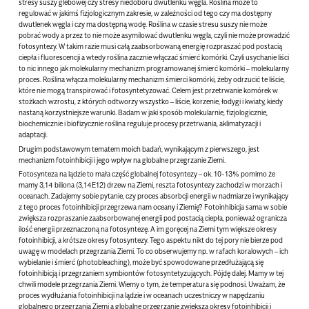
stresy suszy glebowej czy stresy niedoboru dwutlenku węgla. Roślina może to
regulować w jakimś fizjologicznym zakresie, w zależności od tego czy ma dostępny
dwutlenek węgla i czy ma dostępną wodę. Roślina w czasie stresu suszy nie może
pobrać wody a przez to nie może asymilować dwutlenku węgla, czyli nie może prowadzić
fotosyntezy. W takim razie musi całą zaabsorbowaną energię rozpraszać pod postacią
ciepła i fluorescencji a wtedy roślina zacznie włączać śmierć komórki. Czyli usychanie liści
to nic innego jak molekularny mechanizm programowanej śmierć komórki – molekularny
proces. Roślina włącza molekularny mechanizm śmierci komórki, żeby odrzucić te liście,
które nie mogą transpirować i fotosyntetyzować. Celem jest przetrwanie komórek w
stożkach wzrostu, z których odtworzy wszystko – liście, korzenie, łodygi i kwiaty, kiedy
nastaną korzystniejsze warunki. Badam w jaki sposób molekularnie, fizjologicznie,
biochemicznie i biofizycznie roślina reguluje procesy przetrwania, aklimatyzacji i
adaptacji.
Drugim podstawowym tematem moich badań, wynikającym z pierwszego, jest
mechanizm fotoinhibicji i jego wpływ na globalne przegrzanie Ziemi.
Fotosynteza na lądzie to mała część globalnej fotosyntezy – ok. 10-13% pomimo że
mamy 3,14 biliona (3,14E12) drzew na Ziemi, reszta fotosyntezy zachodzi w morzach i
oceanach. Zadajemy sobie pytanie, czy proces absorbcji energii w nadmiarze i wynikający
z tego proces fotoinhibicji przegrzewa nam oceany i Ziemię? Fotoinhibicja sama w sobie
zwiększa rozpraszanie zaabsorbowanej energii pod postacią ciepła, ponieważ ogranicza
ilość energii przeznaczoną na fotosyntezę. A im goręcej na Ziemi tym większe okresy
fotoinhibicji, a krótsze okresy fotosyntezy. Tego aspektu nikt do tej pory nie bierze pod
uwagę w modelach przegrzania Ziemi. To co obserwujemy np. w rafach koralowych – ich
wybielanie i śmierć (photobleaching), może być spowodowane przedłużającą się
fotoinhibicją i przegrzaniem symbiontów fotosyntetyzujących. Pójdę dalej. Mamy w tej
chwili modele przegrzania Ziemi. Wiemy o tym, że temperatura się podnosi. Uważam, że
proces wydłużania fotoinhibicji na lądzie i w oceanach uczestniczy w napędzaniu
globalnego przegrzania Ziemi a globalne przegrzanie zwiększa okresy fotoinhibicji i