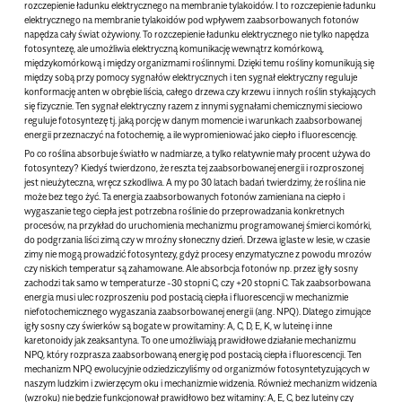
rozczepienie ładunku elektrycznego na membranie tylakoidów. I to rozczepienie ładunku
elektrycznego na membranie tylakoidów pod wpływem zaabsorbowanych fotonów
napędza cały świat ożywiony. To rozczepienie ładunku elektrycznego nie tylko napędza
fotosyntezę, ale umożliwia elektryczną komunikację wewnątrz komórkową,
międzykomórkową i między organizmami roślinnymi. Dzięki temu rośliny komunikują się
między sobą przy pomocy sygnałów elektrycznych i ten sygnał elektryczny reguluje
konformację anten w obrębie liścia, całego drzewa czy krzewu i innych roślin stykających
się fizycznie. Ten sygnał elektryczny razem z innymi sygnałami chemicznymi sieciowo
reguluje fotosyntezę tj. jaką porcję w danym momencie i warunkach zaabsorbowanej
energii przeznaczyć na fotochemię, a ile wypromieniować jako ciepło i fluorescencję.
Po co roślina absorbuje światło w nadmiarze, a tylko relatywnie mały procent używa do
fotosyntezy? Kiedyś twierdzono, że reszta tej zaabsorbowanej energii i rozproszonej
jest nieużyteczna, wręcz szkodliwa. A my po 30 latach badań twierdzimy, że roślina nie
może bez tego żyć. Ta energia zaabsorbowanych fotonów zamieniana na ciepło i
wygaszanie tego ciepła jest potrzebna roślinie do przeprowadzania konkretnych
procesów, na przykład do uruchomienia mechanizmu programowanej śmierci komórki,
do podgrzania liści zimą czy w mroźny słoneczny dzień. Drzewa iglaste w lesie, w czasie
zimy nie mogą prowadzić fotosyntezy, gdyż procesy enzymatyczne z powodu mrozów
czy niskich temperatur są zahamowane. Ale absorbcja fotonów np. przez igły sosny
zachodzi tak samo w temperaturze -30 stopni C, czy +20 stopni C. Tak zaabsorbowana
energia musi ulec rozproszeniu pod postacią ciepła i fluorescencji w mechanizmie
niefotochemicznego wygaszania zaabsorbowanej energii (ang. NPQ). Dlatego zimujące
igły sosny czy świerków są bogate w prowitaminy: A, C, D, E, K, w luteinę i inne
karetonoidy jak zeaksantyna. To one umożliwiają prawidłowe działanie mechanizmu
NPQ, który rozprasza zaabsorbowaną energię pod postacią ciepła i fluorescencji. Ten
mechanizm NPQ ewolucyjnie odziedziczyliśmy od organizmów fotosyntetyzujących w
naszym ludzkim i zwierzęcym oku i mechanizmie widzenia. Również mechanizm widzenia
(wzroku) nie będzie funkcjonował prawidłowo bez witaminy: A, E, C, bez luteiny czy