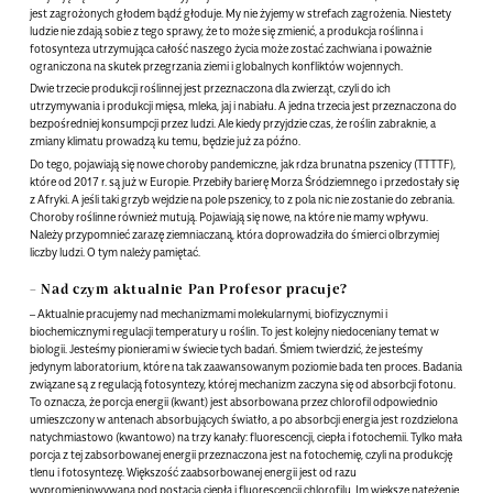
jest zagrożonych głodem bądź głoduje. My nie żyjemy w strefach zagrożenia. Niestety
ludzie nie zdają sobie z tego sprawy, że to może się zmienić, a produkcja roślinna i
fotosynteza utrzymująca całość naszego życia może zostać zachwiana i poważnie
ograniczona na skutek przegrzania ziemi i globalnych konfliktów wojennych.
Dwie trzecie produkcji roślinnej jest przeznaczona dla zwierząt, czyli do ich
utrzymywania i produkcji mięsa, mleka, jaj i nabiału. A jedna trzecia jest przeznaczona do
bezpośredniej konsumpcji przez ludzi. Ale kiedy przyjdzie czas, że roślin zabraknie, a
zmiany klimatu prowadzą ku temu, będzie już za późno.
Do tego, pojawiają się nowe choroby pandemiczne, jak rdza brunatna pszenicy (TTTTF),
które od 2017 r. są już w Europie. Przebiły barierę Morza Śródziemnego i przedostały się
z Afryki. A jeśli taki grzyb wejdzie na pole pszenicy, to z pola nic nie zostanie do zebrania.
Choroby roślinne również mutują. Pojawiają się nowe, na które nie mamy wpływu.
Należy przypomnieć zarazę ziemniaczaną, która doprowadziła do śmierci olbrzymiej
liczby ludzi. O tym należy pamiętać.
– Nad czym aktualnie Pan Profesor pracuje?
– Aktualnie pracujemy nad mechanizmami molekularnymi, biofizycznymi i
biochemicznymi regulacji temperatury u roślin. To jest kolejny niedoceniany temat w
biologii. Jesteśmy pionierami w świecie tych badań. Śmiem twierdzić, że jesteśmy
jedynym laboratorium, które na tak zaawansowanym poziomie bada ten proces. Badania
związane są z regulacją fotosyntezy, której mechanizm zaczyna się od absorbcji fotonu.
To oznacza, że porcja energii (kwant) jest absorbowana przez chlorofil odpowiednio
umieszczony w antenach absorbujących światło, a po absorbcji energia jest rozdzielona
natychmiastowo (kwantowo) na trzy kanały: fluorescencji, ciepła i fotochemii. Tylko mała
porcja z tej zabsorbowanej energii przeznaczona jest na fotochemię, czyli na produkcję
tlenu i fotosyntezę. Większość zaabsorbowanej energii jest od razu
wypromieniowywana pod postacią ciepła i fluorescencji chlorofilu. Im większe natężenie