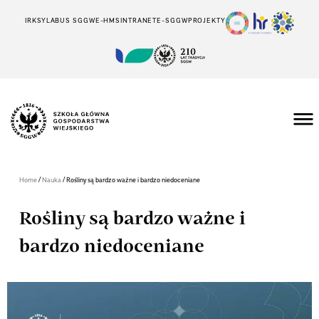
IRK
SYLABUS SGGW
E-HMS
INTRANET
E-SGGW
PROJEKTY
/
/
Home
Nauka
Rośliny są bardzo ważne i bardzo niedoceniane
Rośliny są bardzo ważne i
bardzo niedoceniane