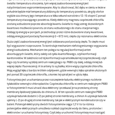
światła i temperatura otoczenia, tym więcej zaabsorbowanej energii jest
natychmiastowo wypromieniowywane. Aby to zilustrować, liść dębu w cieniu w lecie w
południe będzie miał temperaturę zbliżoną do temperatury powietrza, ale gdy słońce
wyjdzie zza chmury jego temperatura w kilka sekund wzrośnie o 12-15 stopni C ponad
temperaturę otaczającego powietrza. Kiedy elektrony magnezu cząsteczek chlorofilu
zostaną wzbudzone poprzez absorbcję kwantu światła to mają szereg dozwolonych
kwantowo możliwości powrotu ze stanu wzbudzonego do stanu stacjonarnego.
Oddają tę energię w porcjach, przechodząc przez różne dozwolone stany kwantowe,
oddają energię pod postacią fluorescencji (l = 672 nm), ciepła czy rezonansu elektronów.
Duża część zaabsorbowanej energii jest oddawana pod postacią ciepła. To ciepło musi
być wygaszone i rozproszone. To kontroluje mechanizm niefotogenicznego wygaszania
energii wzbudzenia. Mechanizm ten polega na regulacji konformacji anten
absorbujących światło, który zależy od cyklu ksantofilowego, czyli konformacji
karetonoidów. W zależności od tej konformacji supramolekularnej (cząsteczkowej), czyli
tego czy te anteny są bliżej centrum reakcyjnego np. P680 czy dalej, oddają mniej lub
więcej ciepła i fluorescencji. A te anteny to są białka, które wiążą cząsteczki chlorofilu.
Mają wygląd lejka z bardzo krótkim odpływem, gdzie wewnątrz lejka spiralnie ułożonych
jest ponad 30 cząsteczek chlorofilu, a koniec tej spirali jest w ujściu lejka.
Fotosynteza jest uruchamiana przez rozczepienie ładunku elektrycznego na błonie
tylakoidów wewnątrz chloroplastów. Cząsteczka chlorofilu w centrum reakcyjnym P680
w fotosystemie II musi utracić dwa elektrony i przekazać je na przeciwną stronę
membrany lipidowej tylakoidu do chinonu A. W ten sposób centrum reakcyjne P680
uzyskuje ładunek dodatni (+2) po jednej stronie membrany, a chinon A uzyskuje ładunek
ujemny (-2) po drugiej stronie membrany, tak jak w elektrycznym kondensatorze czy w
baterii. Potencjał elektryczny dwóch fotosystemów sięga 1,2 V i to ta różnica
potencjałów elektrycznych umożliwia rozkład cząsteczki wody do tlenu, protonów i
elektronów i uruchamia fotosyntezę. Czyli żeby uruchomić fotosyntezę musi nastąpić