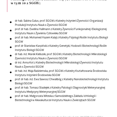
w tym 10 z SGGW:
dr hab. Sabina Galus, prof. SGGW z Katedry Inżynierii Żywności i Organizacji
Produkcji Instytutu Nauk o Żywności SGGW
prof. dr hab. Ewelina Hallmann z Katedry Żywności Funkcjonalnej i Ekologicznej
Instytutu Nauk o Żywieniu Człowieka SGGW
prof. dr hab. Mohamed Hazem Kalaji z Katedry Fizjologii Roślin Instytutu Biologii
SGGW
prof. dr Stanisław Karpiński z Katedry Genetyki, Hodowli i Biotechnologii Roślin
Instytutu Biologii SGGW
dr hab. inż. Marek Kieliszek, prof. SGGW z Katedry Biotechnologii i Mikrobiologii
Żywności Instytutu Nauk o Żywności SGGW
dr inż. Anna Kot z Katedry Biotechnologii i Mikrobiologii Żywności Instytutu
Nauk o Żywności SGGW
dr hab. inż. Maja Radziemska, prof. SGGW z Katedry Kształtowania Środowiska
Instytutu Inżynierii Środowiska SGGW
prof. dr hab. inż. Ewa Sawosz Chwalibóg z Katedry Nanobiotechnologii Instytutu
Biologii SGGW
prof. dr hab. Tomasz Stadejek z Katedry Patologii i Diagnostyki Weterynaryjnej
Instytutu Medycyny Weterynaryjnej SGGW
prof. dr hab. Małgorzata Witeska z Samodzielnego Zakładu Ichtiologii i
Biotechnologii w Akwakulturze Instytutu Nauk o Zwierzętach SGGW