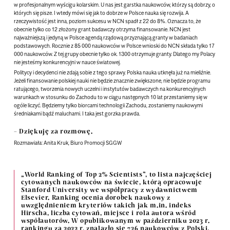
w profesjonalnym wyścigu kolarskim. U nas jest garstka naukowców, którzy są dobrzy, o
których się pisze. I wtedy mówi się jak to dobrze w Polsce nauka się rozwija. A
rzeczywistość jest inna, poziom sukcesu w NCN spadł z 22 do 8%. Oznacza to, że
obecnie tylko co 12 złożony grant badawczy otrzyma finansowanie. NCN jest
najważniejszą i jedyną w Polsce agendą rządową przyznającą granty w badaniach
podstawowych. Rocznie z 85 000 naukowców w Polsce wnioski do NCN składa tylko 17
000 naukowców. Z tej grupy obecnie tylko ok. 1300 otrzymuje granty. Dlatego my Polacy
nie jesteśmy konkurencyjni w nauce światowej.
Politycy i decydenci nie zdają sobie z tego sprawy. Polska nauka utknęła już na mieliźnie.
Jeżeli finansowanie polskiej nauki nie będzie znacznie zwiększone, nie będzie programu
ratującego, tworzenia nowych uczelni i instytutów badawczych na konkurencyjnych
warunkach w stosunku do Zachodu to w ciągu następnych 10 lat przestaniemy się w
ogóle liczyć. Będziemy tylko biorcami technologii Zachodu, zostaniemy naukowymi
średniakami bądź maluchami. I taka jest gorzka prawda.
– Dziękuję za rozmowę.
Rozmawiała: Anita Kruk, Biuro Promocji SGGW
„World Ranking of Top 2% Scientists”
, to lista najczęściej
cytowanych naukowców na świecie, którą opracowuje
Stanford University we współpracy z wydawnictwem
Elsevier. Ranking ocenia dorobek naukowy z
uwzględnieniem kryteriów takich jak m.in. indeks
Hirscha, liczba cytowań, miejsce i rola autora wśród
współautorów. W opublikowanym w październiku 2023 r.
rankingu za 2022 r. znalazło się 726 naukowców z Polski,