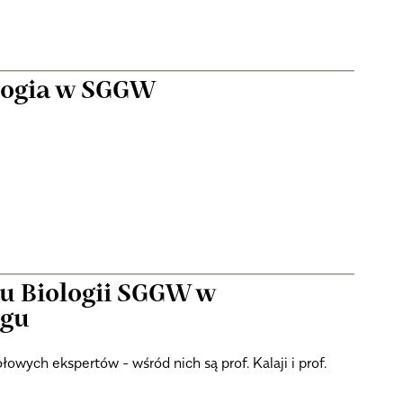
logia w SGGW
u Biologii SGGW w
ngu
wych ekspertów - wśród nich są prof. Kalaji i prof.