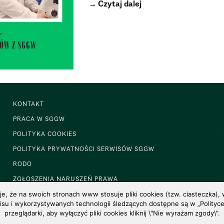
Czytaj dalej
KONTAKT
PRACA W SGGW
POLITYKA COOKIES
POLITYKA PRYWATNOŚCI SERWISÓW SGGW
RODO
ZGŁOSZENIA NARUSZEŃ PRAWA
 że na swoich stronach www stosuje pliki cookies (tzw. ciasteczka), w
u i wykorzystywanych technologii śledzących dostępne są w „Polityce 
przeglądarki, aby wyłączyć pliki cookies kliknij \"Nie wyrażam zgody\".