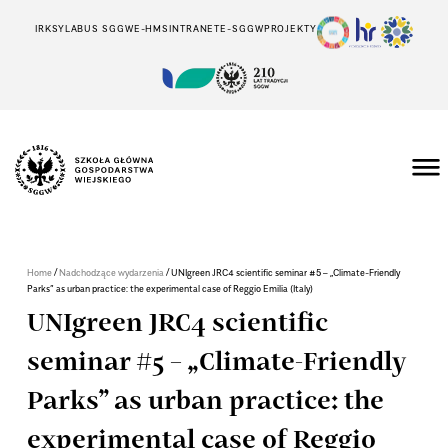
IRK
SYLABUS SGGW
E-HMS
INTRANET
E-SGGW
PROJEKTY
/
/
Home
Nadchodzące wydarzenia
UNIgreen JRC4 scientific seminar #5 – „Climate-Friendly
Parks” as urban practice: the experimental case of Reggio Emilia (Italy)
UNIgreen JRC4 scientific
seminar #5 – „Climate-Friendly
Parks” as urban practice: the
experimental case of Reggio