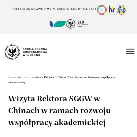
IRK
SYLABUS SGGW
E-HMS
INTRANET
E-SGGW
PROJEKTY
/
/
Home
Aktualności
Wizyta Rektora SGGW w Chinach w ramach rozwoju współpracy
akademickiej
Wizyta Rektora SGGW w
Chinach w ramach rozwoju
współpracy akademickiej