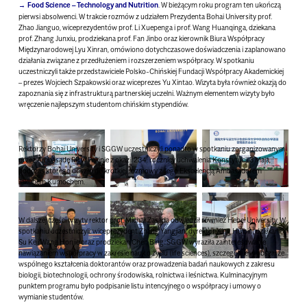
Food Science – Technology and Nutrition
. W bieżącym roku program ten ukończą
pierwsi absolwenci. W trakcie rozmów z udziałem Prezydenta Bohai University prof.
Zhao Jianguo, wiceprezydentów prof. Li Xuepenga i prof. Wang Huanqinga, dziekana
prof. Zhang Junxiu, prodziekana prof. Fan Jinbo oraz kierownik Biura Współpracy
Międzynarodowej Lyu Xinran, omówiono dotychczasowe doświadczenia i zaplanowano
działania związane z przedłużeniem i rozszerzeniem współpracy. W spotkaniu
uczestniczyli także przedstawiciele Polsko-Chińskiej Fundacji Współpracy Akademickiej
– prezes Wojciech Szpakowski oraz wiceprezes Yu Xintao. Wizyta była również okazją do
zapoznania się z infrastrukturą partnerskiej uczelni. Ważnym elementem wizyty było
wręczenie najlepszym studentom chińskim stypendiów.
Rektorzy Bohai University i SGGW uczestniczyli ponadto w spotkaniu zorganizowanym
przez Ambasadę RP w Pekinie z okazji 234. rocznicy uchwalenia Konstytucji 3 Maja,
podczas którego doszło do krótkiej rozmowy z Jego Ekscelencją Ambasadorem
Jakubem Kumochem.
W dalszej części wizyty rektor prof. Michał Zasada odwiedził również Hebei University. W
spotkaniu uczestniczyli: wiceprezydent Zhang Yangjian, dyrektor Xing Huibin, dziekani
Su Ke i Wang Honjie oraz prodziekan Chen Bing. SGGW wyraziła zainteresowanie
nawiązaniem współpracy w zakresie nauk o życiu (life sciences), szczególnie w obszarze
wspólnego kształcenia doktorantów oraz prowadzenia badań naukowych z zakresu
biologii, biotechnologii, ochrony środowiska, rolnictwa i leśnictwa. Kulminacyjnym
punktem programu było podpisanie listu intencyjnego o współpracy i umowy o
wymianie studentów.