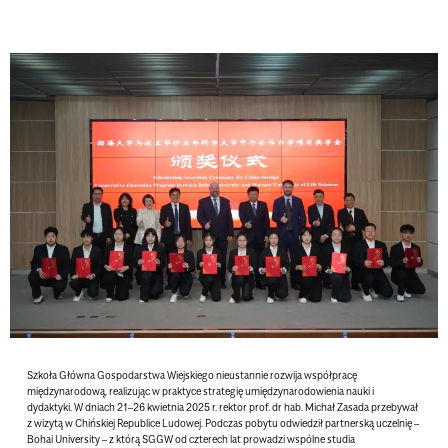
Szkoła Główna Gospodarstwa Wiejskiego nieustannie rozwija współpracę
międzynarodową, realizując w praktyce strategię umiędzynarodowienia nauki i
dydaktyki. W dniach 21–26 kwietnia 2025 r. rektor prof. dr hab. Michał Zasada przebywał
z wizytą w Chińskiej Republice Ludowej.
Podczas pobytu odwiedził partnerską uczelnię –
Bohai University – z którą SGGW od czterech lat prowadzi wspólne studia