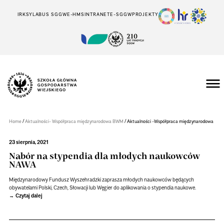
IRK
SYLABUS SGGW
E-HMS
INTRANET
E-SGGW
PROJEKTY
Szkoła
Główna
Gospodarstwa
/
/
Home
Aktualności- Współpraca międzynarodowa BWM
Aktualności -Współpraca międzynarodowa
Wiejskiego
w
Warszawie
23 sierpnia, 2021
Nabór na stypendia dla młodych naukowców
NAWA
Międzynarodowy Fundusz Wyszehradzki zaprasza młodych naukowców będących
obywatelami Polski, Czech, Słowacji lub Węgier do aplikowania o stypendia naukowe.
Czytaj dalej