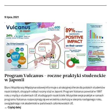
9 lipca, 2021
Program Vulcanus – roczne praktyki studenckie
w Japonii
Biuro Współpracy Międzynarodowej informuje o atrakcyjnej ofercie dla polskich studentów
nauk ścisłych, chcących odbyć roczny staż w Japonii. Program Vulcanus powstał w 1997
roku z myślą o studentach UE studiujących nauki ścisłe. Wszystkie sesje praktyk w ramach
programu Vulcanus rozpoczynają się we wrześniu a kończą w sierpniu następnego roku,
uwzględniając rok akademicki w państwach członkowskich UE.
Czytaj dalej