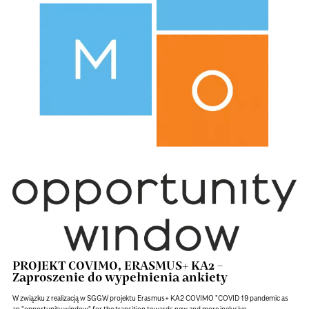
PROJEKT COVIMO, ERASMUS+ KA2 –
Zaproszenie do wypełnienia ankiety
W związku z realizacją w SGGW projektu Erasmus+ KA2 COVIMO "COVID 19 pandemic as