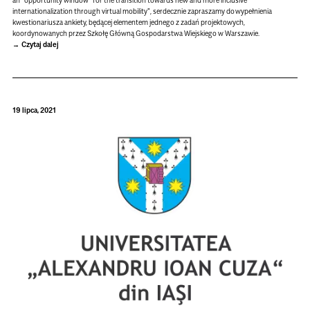
an "opportunity window" for the transition towards new and more inclusive
internationalization through virtual mobility", serdecznie zapraszamy do wypełnienia
kwestionariusza ankiety, będącej elementem jednego z zadań projektowych,
koordynowanych przez Szkołę Główną Gospodarstwa Wiejskiego w Warszawie.
Czytaj dalej
19 lipca, 2021