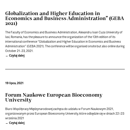
Globalization and Higher Education in
Economics and Business Administration” (GEBA
2021)
The Faculty of Economics and Business Administration, Alexandru Ioan Cuza University of
Iasi, Romania, has the pleasure to announce the organization of the 13th edition of its
international conference “Globalization and Higher Education in Economics and Business
Administration” (GEBA 2021). The conference will be organised onsite but also online during
October 21-23, 2021.
Czytaj dalej
19 lipca, 2021
Forum Naukowe European Bioeconomy
University
Biuro Współpracy Międzynarodowej zachęca do udziału w Forum Naukowym 2021,
organizowanym przez European Bioeconomy University, które odbędzie się w dniach 22 i 23
września 2021
Czytaj dalej